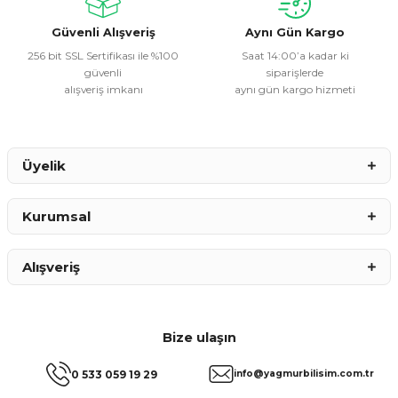
Bu ürüne benzer farklı alternatifler olmalı.
Güvenli Alışveriş
Aynı Gün Kargo
256 bit SSL Sertifikası ile %100
Saat 14:00’a kadar ki
güvenli
siparişlerde
alışveriş imkanı
aynı gün kargo hizmeti
Gönder
Üyelik
Kurumsal
Alışveriş
Bize ulaşın
0 533 059 19 29
info@yagmurbilisim.com.tr