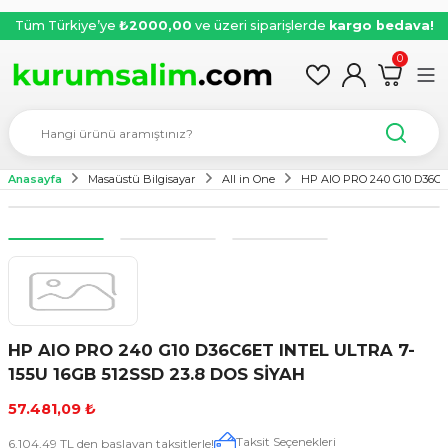
Tüm Türkiye’ye
₺2000,00
ve üzeri siparişlerde
kargo bedava!
0
Anasayfa
Masaüstü Bilgisayar
All in One
HP AIO PRO 240 G10 D36C6
HP AIO PRO 240 G10 D36C6ET INTEL ULTRA 7-
155U 16GB 512SSD 23.8 DOS SİYAH
57.481,09 ₺
Taksit Seçenekleri
6.104,49 TL den başlayan taksitlerle!