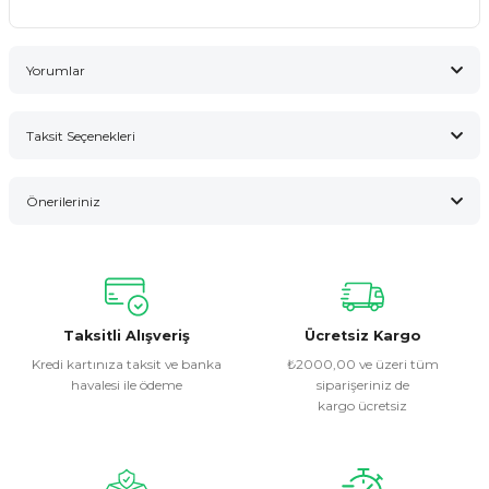
Yorumlar
Taksit Seçenekleri
Bu ürüne ilk yorumu siz yapın!
Önerileriniz
Yorum Yaz
Bu ürünün fiyat bilgisi, resim, ürün açıklamalarında ve diğer
konularda yetersiz gördüğünüz noktaları öneri formunu
kullanarak tarafımıza iletebilirsiniz.
Görüş ve önerileriniz için teşekkür ederiz.
Taksitli Alışveriş
Ücretsiz Kargo
Kredi kartınıza taksit ve banka
₺2000,00 ve üzeri tüm
havalesi ile ödeme
siparişeriniz de
Ürün resmi kalitesiz, bozuk veya görüntülenemiyor.
kargo ücretsiz
Ürün açıklamasında eksik bilgiler bulunuyor.
Ürün bilgilerinde hatalar bulunuyor.
Ürün fiyatı diğer sitelerden daha pahalı.