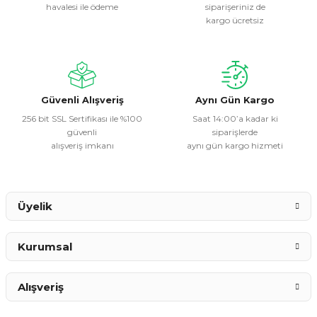
havalesi ile ödeme
siparişeriniz de
Ürün resmi kalitesiz, bozuk veya görüntülenemiyor.
kargo ücretsiz
Ürün açıklamasında eksik bilgiler bulunuyor.
Ürün bilgilerinde hatalar bulunuyor.
Ürün fiyatı diğer sitelerden daha pahalı.
Bu ürüne benzer farklı alternatifler olmalı.
Güvenli Alışveriş
Aynı Gün Kargo
256 bit SSL Sertifikası ile %100
Saat 14:00’a kadar ki
güvenli
siparişlerde
alışveriş imkanı
aynı gün kargo hizmeti
Gönder
Üyelik
Kurumsal
Alışveriş