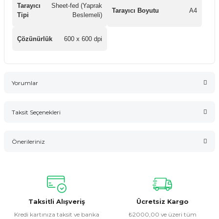
Tarayıcı
Sheet-fed (Yaprak
Tarayıcı Boyutu
A4
Tipi
Beslemeli)
Çözünürlük
600 x 600 dpi
Yorumlar
Taksit Seçenekleri
Bu ürüne ilk yorumu siz yapın!
Önerileriniz
Yorum Yaz
Bu ürünün fiyat bilgisi, resim, ürün açıklamalarında ve diğer
konularda yetersiz gördüğünüz noktaları öneri formunu
kullanarak tarafımıza iletebilirsiniz.
Görüş ve önerileriniz için teşekkür ederiz.
Taksitli Alışveriş
Ücretsiz Kargo
Kredi kartınıza taksit ve banka
₺2000,00 ve üzeri tüm