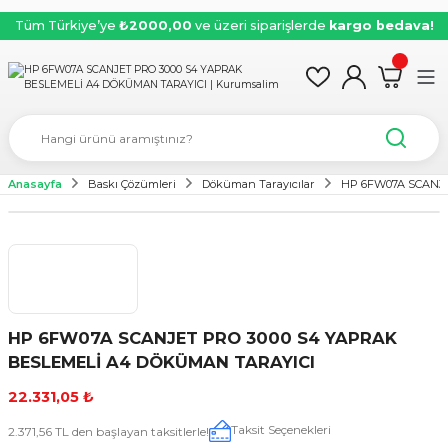
Tüm Türkiye’ye
₺2000,00
ve üzeri siparişlerde
kargo bedava!
Anasayfa
Baskı Çözümleri
Döküman Tarayıcılar
HP 6FW07A SCANJE
HP 6FW07A SCANJET PRO 3000 S4 YAPRAK
BESLEMELİ A4 DÖKÜMAN TARAYICI
22.331,05 ₺
Taksit Seçenekleri
2.371,56 TL den başlayan taksitlerle!