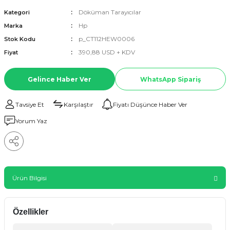
Döküman Tarayıcılar
Kategori
Hp
Marka
p_CT112HEW0006
Stok Kodu
390,88 USD + KDV
Fiyat
Gelince Haber Ver
WhatsApp Sipariş
Tavsiye Et
Karşılaştır
Fiyatı Düşünce Haber Ver
Yorum Yaz
Ürün Bilgisi
Özellikler