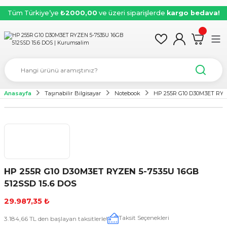
Tüm Türkiye’ye
₺2000,00
ve üzeri siparişlerde
kargo bedava!
Anasayfa
Taşınabilir Bilgisayar
Notebook
HP 255R G10 D30M3ET RYZE
HP 255R G10 D30M3ET RYZEN 5-7535U 16GB
512SSD 15.6 DOS
29.987,35 ₺
Taksit Seçenekleri
3.184,66 TL den başlayan taksitlerle!