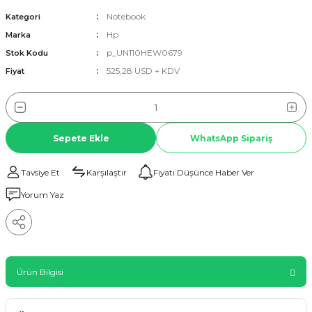
Notebook
Kategori
Hp
Marka
p_UN110HEW0679
Stok Kodu
525,28 USD + KDV
Fiyat
Sepete Ekle
WhatsApp Sipariş
Tavsiye Et
Karşılaştır
Fiyatı Düşünce Haber Ver
Yorum Yaz
Ürün Bilgisi