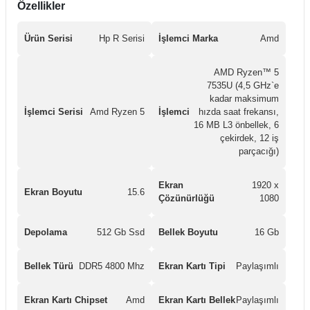
Özellikler
Ürün Serisi
Hp R Serisi
İşlemci Marka
Amd
AMD Ryzen™ 5
7535U (4,5 GHz`e
kadar maksimum
İşlemci Serisi
Amd Ryzen 5
İşlemci
hızda saat frekansı,
16 MB L3 önbellek, 6
çekirdek, 12 iş
parçacığı)
Ekran
1920 x
Ekran Boyutu
15.6
Çözünürlüğü
1080
Depolama
512 Gb Ssd
Bellek Boyutu
16 Gb
Bellek Türü
DDR5 4800 Mhz
Ekran Kartı Tipi
Paylaşımlı
Ekran Kartı Chipset
Amd
Ekran Kartı Bellek
Paylaşımlı