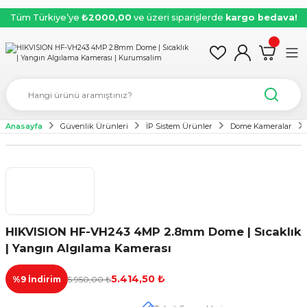
Tüm Türkiye’ye
₺2000,00
ve üzeri siparişlerde
kargo bedava!
Anasayfa
Güvenlik Ürünleri
İP Sistem Ürünler
Dome Kameralar
Yeni
HIKVISION HF-VH243 4MP 2.8mm Dome | Sıcaklık
| Yangın Algılama Kamerası
5.414,50 ₺
%9 İndirim
5.950,00 ₺