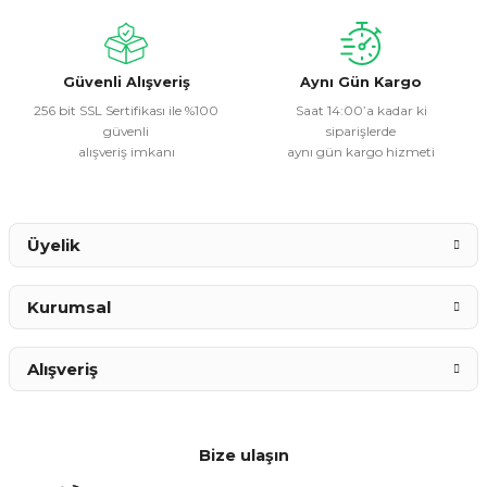
Ürün bilgilerinde hatalar bulunuyor.
Ürün fiyatı diğer sitelerden daha pahalı.
Bu ürüne benzer farklı alternatifler olmalı.
Güvenli Alışveriş
Aynı Gün Kargo
256 bit SSL Sertifikası ile %100
Saat 14:00’a kadar ki
güvenli
siparişlerde
alışveriş imkanı
aynı gün kargo hizmeti
Gönder
Üyelik
Kurumsal
Alışveriş
Bize ulaşın