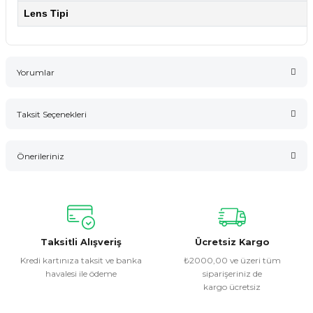
Lens Tipi
Yorumlar
Taksit Seçenekleri
Bu ürüne ilk yorumu siz yapın!
Önerileriniz
Yorum Yaz
Bu ürünün fiyat bilgisi, resim, ürün açıklamalarında ve diğer
konularda yetersiz gördüğünüz noktaları öneri formunu
kullanarak tarafımıza iletebilirsiniz.
Görüş ve önerileriniz için teşekkür ederiz.
Taksitli Alışveriş
Ücretsiz Kargo
Kredi kartınıza taksit ve banka
₺2000,00 ve üzeri tüm
havalesi ile ödeme
siparişeriniz de
Ürün resmi kalitesiz, bozuk veya görüntülenemiyor.
kargo ücretsiz
Ürün açıklamasında eksik bilgiler bulunuyor.