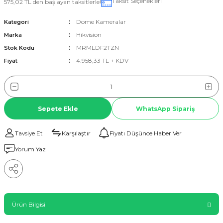
Taksit Seçenekleri
575,02 TL den başlayan taksitlerle!
Dome Kameralar
Kategori
Hikvision
Marka
MRMLDF2TZN
Stok Kodu
4.958,33 TL + KDV
Fiyat
Sepete Ekle
WhatsApp Sipariş
Tavsiye Et
Karşılaştır
Fiyatı Düşünce Haber Ver
Yorum Yaz
Ürün Bilgisi