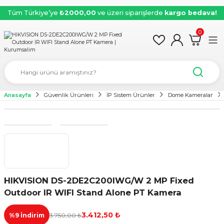
Tüm Türkiye’ye
₺2000,00
ve üzeri siparişlerde
kargo bedava!
0
Anasayfa
Güvenlik Ürünleri
İP Sistem Ürünler
Dome Kameralar
Yeni
HIKVISION DS-2DE2C200IWG/W 2 MP Fixed
Outdoor IR WIFI Stand Alone PT Kamera
3.412,50 ₺
%9 İndirim
3.750,00 ₺