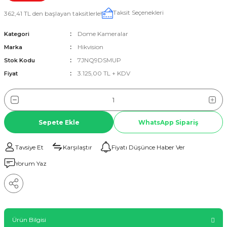
Taksit Seçenekleri
362,41 TL den başlayan taksitlerle!
Dome Kameralar
Kategori
Hikvision
Marka
7JNQ9DSMUP
Stok Kodu
3.125,00 TL + KDV
Fiyat
Sepete Ekle
WhatsApp Sipariş
Tavsiye Et
Karşılaştır
Fiyatı Düşünce Haber Ver
Yorum Yaz
Ürün Bilgisi