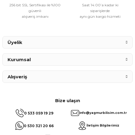
256 bit SSL Sertifikası ile %100
Saat 14:00’a kadar ki
güvenli
siparişlerde
alışveriş imkanı
aynı gün kargo hizmeti
Gönder
Üyelik
Kurumsal
Alışveriş
Bize ulaşın
0 533 059 19 29
info@yagmurbilisim.com.tr
0 530 321 20 66
İletişim Bilgilerimiz