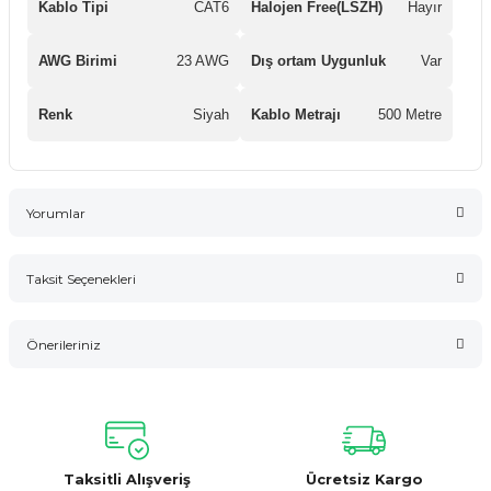
Kablo Tipi
CAT6
Halojen Free(LSZH)
Hayır
AWG Birimi
23 AWG
Dış ortam Uygunluk
Var
Renk
Siyah
Kablo Metrajı
500 Metre
Yorumlar
Taksit Seçenekleri
Bu ürüne ilk yorumu siz yapın!
Önerileriniz
Yorum Yaz
Bu ürünün fiyat bilgisi, resim, ürün açıklamalarında ve diğer
konularda yetersiz gördüğünüz noktaları öneri formunu
kullanarak tarafımıza iletebilirsiniz.
Görüş ve önerileriniz için teşekkür ederiz.
Taksitli Alışveriş
Ücretsiz Kargo