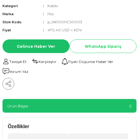
Kablo
Kategori
Hcs
Marka
p_NK100HCS0003
Stok Kodu
470,40 USD + KDV
Fiyat
Gelince Haber Ver
WhatsApp Sipariş
Tavsiye Et
Karşılaştır
Fiyatı Düşünce Haber Ver
Yorum Yaz
Ürün Bilgisi
Özellikler