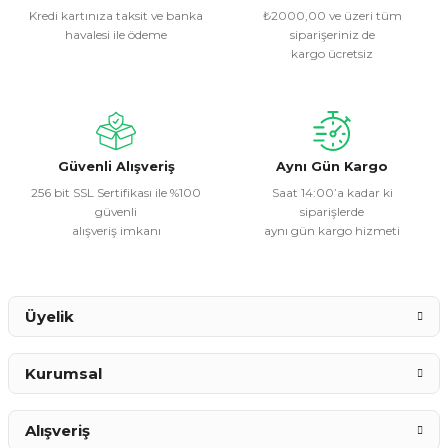
Kredi kartınıza taksit ve banka
₺2000,00 ve üzeri tüm
havalesi ile ödeme
siparişeriniz de
Ürün resmi kalitesiz, bozuk veya görüntülenemiyor.
kargo ücretsiz
Ürün açıklamasında eksik bilgiler bulunuyor.
Ürün bilgilerinde hatalar bulunuyor.
Ürün fiyatı diğer sitelerden daha pahalı.
Bu ürüne benzer farklı alternatifler olmalı.
Güvenli Alışveriş
Aynı Gün Kargo
256 bit SSL Sertifikası ile %100
Saat 14:00’a kadar ki
güvenli
siparişlerde
alışveriş imkanı
aynı gün kargo hizmeti
Gönder
Üyelik
Kurumsal
Alışveriş