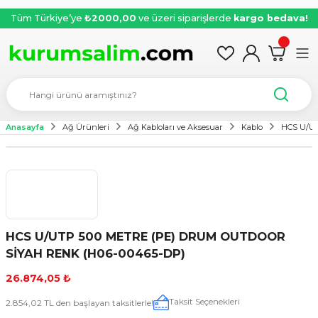
Tüm Türkiye’ye
₺2000,00
ve üzeri siparişlerde
kargo bedava!
Anasayfa
Ağ Ürünleri
Ağ Kabloları ve Aksesuar
Kablo
HCS U/UT
HCS U/UTP 500 METRE (PE) DRUM OUTDOOR
SİYAH RENK (H06-00465-DP)
26.874,05 ₺
Taksit Seçenekleri
2.854,02 TL den başlayan taksitlerle!