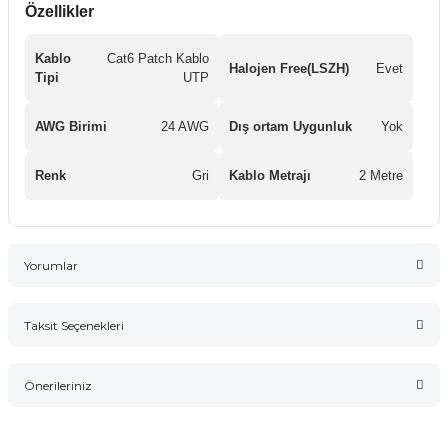
Özellikler
Kablo
Cat6 Patch Kablo
Halojen Free(LSZH)
Evet
Tipi
UTP
AWG Birimi
24 AWG
Dış ortam Uygunluk
Yok
Renk
Gri
Kablo Metrajı
2 Metre
Yorumlar
Taksit Seçenekleri
Bu ürüne ilk yorumu siz yapın!
Önerileriniz
Yorum Yaz