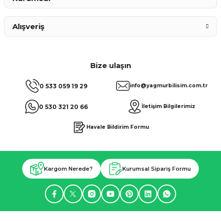
Alışveriş
Bize ulaşın
0 533 059 19 29
info@yagmurbilisim.com.tr
0 530 321 20 66
İletişim Bilgilerimiz
Havale Bildirim Formu
Kargom Nerede?
Kurumsal Sipariş Formu