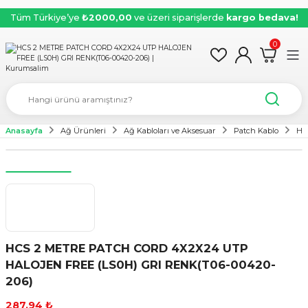
Tüm Türkiye’ye
₺2000,00
ve üzeri siparişlerde
kargo bedava!
0
Anasayfa
Ağ Ürünleri
Ağ Kabloları ve Aksesuar
Patch Kablo
HC
HCS 2 METRE PATCH CORD 4X2X24 UTP
HALOJEN FREE (LS0H) GRI RENK(T06-00420-
206)
287,94 ₺