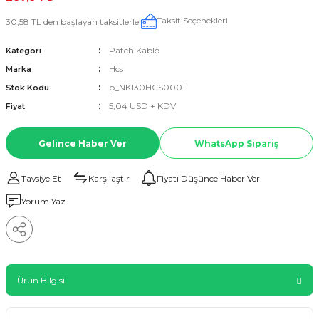
Taksit Seçenekleri
30,58 TL den başlayan taksitlerle!
Patch Kablo
Kategori
Hcs
Marka
p_NK130HCS0001
Stok Kodu
5,04 USD + KDV
Fiyat
Gelince Haber Ver
WhatsApp Sipariş
Tavsiye Et
Karşılaştır
Fiyatı Düşünce Haber Ver
Yorum Yaz
Ürün Bilgisi