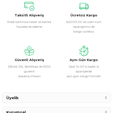
Bu ürünün fiyat bilgisi, resim, ürün açıklamalarında ve diğer
konularda yetersiz gördüğünüz noktaları öneri formunu
kullanarak tarafımıza iletebilirsiniz.
Görüş ve önerileriniz için teşekkür ederiz.
Taksitli Alışveriş
Ücretsiz Kargo
Kredi kartınıza taksit ve banka
₺2000,00 ve üzeri tüm
havalesi ile ödeme
siparişeriniz de
Ürün resmi kalitesiz, bozuk veya görüntülenemiyor.
kargo ücretsiz
Ürün açıklamasında eksik bilgiler bulunuyor.
Ürün bilgilerinde hatalar bulunuyor.
Ürün fiyatı diğer sitelerden daha pahalı.
Bu ürüne benzer farklı alternatifler olmalı.
Güvenli Alışveriş
Aynı Gün Kargo
256 bit SSL Sertifikası ile %100
Saat 14:00’a kadar ki
güvenli
siparişlerde
alışveriş imkanı
aynı gün kargo hizmeti
Gönder
Üyelik
Kurumsal