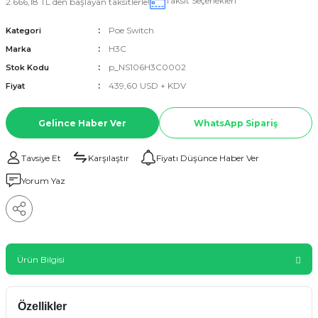
Taksit Seçenekleri
2.666,18 TL den başlayan taksitlerle!
Poe Switch
Kategori
H3C
Marka
p_NS106H3C0002
Stok Kodu
439,60 USD + KDV
Fiyat
Gelince Haber Ver
WhatsApp Sipariş
Tavsiye Et
Karşılaştır
Fiyatı Düşünce Haber Ver
Yorum Yaz
Ürün Bilgisi
Özellikler