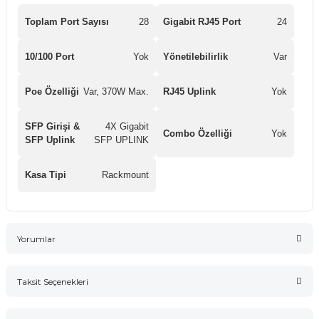
Toplam Port Sayısı
28
Gigabit RJ45 Port
24
10/100 Port
Yok
Yönetilebilirlik
Var
Poe Özelliği
Var, 370W Max.
RJ45 Uplink
Yok
SFP Girişi &
4X Gigabit
Combo Özelliği
Yok
SFP Uplink
SFP UPLINK
Kasa Tipi
Rackmount
Yorumlar
Taksit Seçenekleri
Bu ürüne ilk yorumu siz yapın!