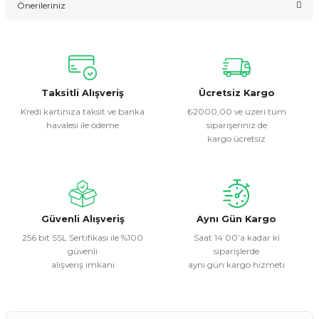
Önerileriniz
Yorum Yaz
Bu ürünün fiyat bilgisi, resim, ürün açıklamalarında ve diğer
konularda yetersiz gördüğünüz noktaları öneri formunu
kullanarak tarafımıza iletebilirsiniz.
Görüş ve önerileriniz için teşekkür ederiz.
Taksitli Alışveriş
Ücretsiz Kargo
Kredi kartınıza taksit ve banka
₺2000,00 ve üzeri tüm
havalesi ile ödeme
siparişeriniz de
Ürün resmi kalitesiz, bozuk veya görüntülenemiyor.
kargo ücretsiz
Ürün açıklamasında eksik bilgiler bulunuyor.
Ürün bilgilerinde hatalar bulunuyor.
Ürün fiyatı diğer sitelerden daha pahalı.
Bu ürüne benzer farklı alternatifler olmalı.
Güvenli Alışveriş
Aynı Gün Kargo
256 bit SSL Sertifikası ile %100
Saat 14:00’a kadar ki
güvenli
siparişlerde
alışveriş imkanı
aynı gün kargo hizmeti
Gönder