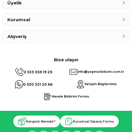
Üyelik
Kurumsal
Alışveriş
Bize ulaşın
0 533 059 19 29
info@yagmurbilisim.com.tr
0 530 321 20 66
İletişim Bilgilerimiz
Havale Bildirim Formu
Kargom Nerede?
Kurumsal Sipariş Formu