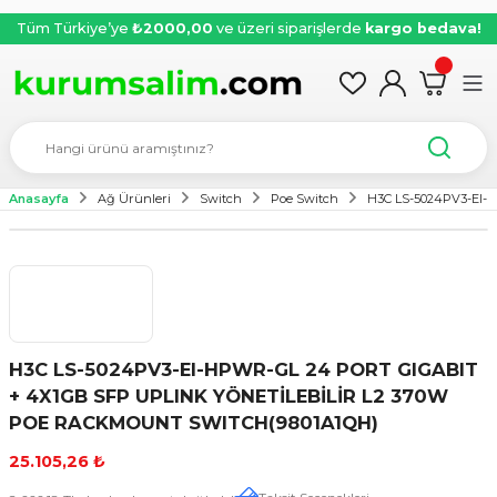
Tüm Türkiye’ye
₺2000,00
ve üzeri siparişlerde
kargo bedava!
Anasayfa
Ağ Ürünleri
Switch
Poe Switch
H3C LS-5024PV3-EI-
H3C LS-5024PV3-EI-HPWR-GL 24 PORT GIGABIT
+ 4X1GB SFP UPLINK YÖNETİLEBİLİR L2 370W
POE RACKMOUNT SWITCH(9801A1QH)
25.105,26 ₺