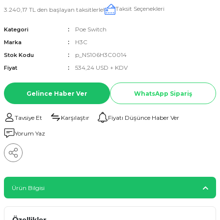
Taksit Seçenekleri
3.240,17 TL den başlayan taksitlerle!
Poe Switch
Kategori
H3C
Marka
p_NS106H3C0014
Stok Kodu
534,24 USD + KDV
Fiyat
Gelince Haber Ver
WhatsApp Sipariş
Tavsiye Et
Karşılaştır
Fiyatı Düşünce Haber Ver
Yorum Yaz
Ürün Bilgisi