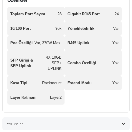
Özellikler
Toplam Port Sayısı
28
Gigabit RJ45 Port
24
10/100 Port
Yok
Yönetilebilirlik
Var
Poe Özelliği
Var, 370W Max.
RJ45 Uplink
Yok
4X 10GB
SFP Girişi &
SFP+
Combo Özelliği
Yok
SFP Uplink
UPLINK
Kasa Tipi
Rackmount
Extend Modu
Yok
Layer Katmanı
Layer2
Yorumlar