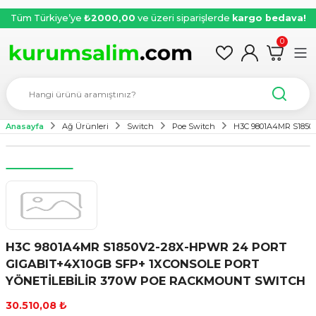
Tüm Türkiye’ye
₺2000,00
ve üzeri siparişlerde
kargo bedava!
0
Anasayfa
Ağ Ürünleri
Switch
Poe Switch
H3C 9801A4MR S185
H3C 9801A4MR S1850V2-28X-HPWR 24 PORT
GIGABIT+4X10GB SFP+ 1XCONSOLE PORT
YÖNETİLEBİLİR 370W POE RACKMOUNT SWITCH
30.510,08 ₺