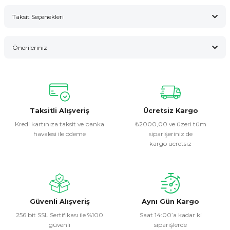
Taksit Seçenekleri
Bu ürüne ilk yorumu siz yapın!
Önerileriniz
Yorum Yaz
Bu ürünün fiyat bilgisi, resim, ürün açıklamalarında ve diğer
konularda yetersiz gördüğünüz noktaları öneri formunu
kullanarak tarafımıza iletebilirsiniz.
Görüş ve önerileriniz için teşekkür ederiz.
Taksitli Alışveriş
Ücretsiz Kargo
Kredi kartınıza taksit ve banka
₺2000,00 ve üzeri tüm
havalesi ile ödeme
siparişeriniz de
Ürün resmi kalitesiz, bozuk veya görüntülenemiyor.
kargo ücretsiz
Ürün açıklamasında eksik bilgiler bulunuyor.
Ürün bilgilerinde hatalar bulunuyor.
Ürün fiyatı diğer sitelerden daha pahalı.
Bu ürüne benzer farklı alternatifler olmalı.
Güvenli Alışveriş
Aynı Gün Kargo
256 bit SSL Sertifikası ile %100
Saat 14:00’a kadar ki
güvenli
siparişlerde