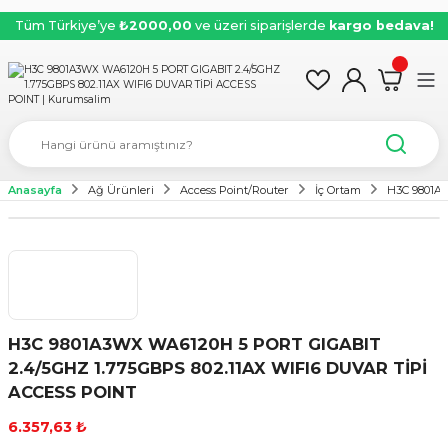
Tüm Türkiye’ye
₺2000,00
ve üzeri siparişlerde
kargo bedava!
Anasayfa
Ağ Ürünleri
Access Point/Router
İç Ortam
H3C 9801A
H3C 9801A3WX WA6120H 5 PORT GIGABIT
2.4/5GHZ 1.775GBPS 802.11AX WIFI6 DUVAR TİPİ
ACCESS POINT
6.357,63 ₺