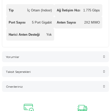
Tip
İç Ortam (Indoor)
Ağ İletişim Hızı
1.775 Gbps
Port Sayısı
5 Port Gigabit
Anten Sayısı
2X2 MIMO
Harici Anten Desteği
Yok
Yorumlar
Taksit Seçenekleri
Bu ürüne ilk yorumu siz yapın!
Önerileriniz
Yorum Yaz
Bu ürünün fiyat bilgisi, resim, ürün açıklamalarında ve diğer
konularda yetersiz gördüğünüz noktaları öneri formunu