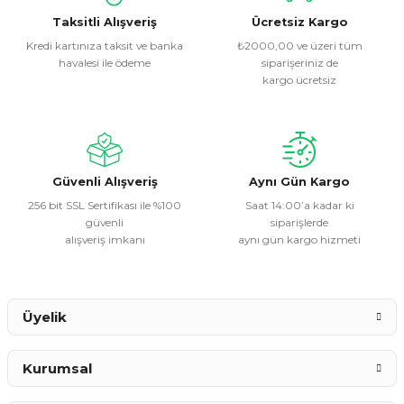
kullanarak tarafımıza iletebilirsiniz.
Görüş ve önerileriniz için teşekkür ederiz.
Taksitli Alışveriş
Ücretsiz Kargo
Kredi kartınıza taksit ve banka
₺2000,00 ve üzeri tüm
havalesi ile ödeme
siparişeriniz de
Ürün resmi kalitesiz, bozuk veya görüntülenemiyor.
kargo ücretsiz
Ürün açıklamasında eksik bilgiler bulunuyor.
Ürün bilgilerinde hatalar bulunuyor.
Ürün fiyatı diğer sitelerden daha pahalı.
Bu ürüne benzer farklı alternatifler olmalı.
Güvenli Alışveriş
Aynı Gün Kargo
256 bit SSL Sertifikası ile %100
Saat 14:00’a kadar ki
güvenli
siparişlerde
alışveriş imkanı
aynı gün kargo hizmeti
Gönder
Üyelik
Kurumsal