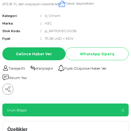
Taksit Seçenekleri
675,18 TL den başlayan taksitlerle!
İç Ortam
Kategori
H3C
Marka
p_NP110H3C0008
Stok Kodu
111,28 USD + KDV
Fiyat
Gelince Haber Ver
WhatsApp Sipariş
Tavsiye Et
Karşılaştır
Fiyatı Düşünce Haber Ver
Yorum Yaz
Ürün Bilgisi
Özellikler