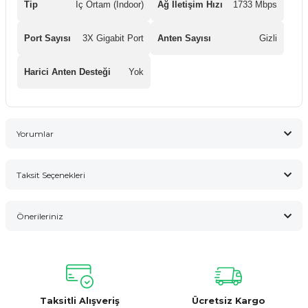
Tip
İç Ortam (Indoor)
Ağ İletişim Hızı
1733 Mbps
Port Sayısı
3X Gigabit Port
Anten Sayısı
Gizli
Harici Anten Desteği
Yok
Yorumlar
Taksit Seçenekleri
Bu ürüne ilk yorumu siz yapın!
Önerileriniz
Yorum Yaz
Bu ürünün fiyat bilgisi, resim, ürün açıklamalarında ve diğer
konularda yetersiz gördüğünüz noktaları öneri formunu
kullanarak tarafımıza iletebilirsiniz.
Görüş ve önerileriniz için teşekkür ederiz.
Taksitli Alışveriş
Ücretsiz Kargo