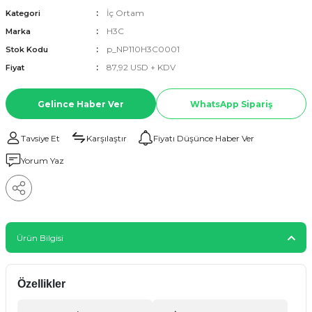
İç Ortam
Kategori
H3C
Marka
p_NP110H3C0001
Stok Kodu
87,92 USD + KDV
Fiyat
Gelince Haber Ver
WhatsApp Sipariş
Tavsiye Et
Karşılaştır
Fiyatı Düşünce Haber Ver
Yorum Yaz
Ürün Bilgisi
Özellikler