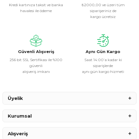
Kredi kartınıza taksit ve banka
₺2000,00 ve üzeri tüm
havalesi ile ödeme
siparişeriniz de
Ürün resmi kalitesiz, bozuk veya görüntülenemiyor.
kargo ücretsiz
Ürün açıklamasında eksik bilgiler bulunuyor.
Ürün bilgilerinde hatalar bulunuyor.
Ürün fiyatı diğer sitelerden daha pahalı.
Bu ürüne benzer farklı alternatifler olmalı.
Güvenli Alışveriş
Aynı Gün Kargo
256 bit SSL Sertifikası ile %100
Saat 14:00’a kadar ki
güvenli
siparişlerde
alışveriş imkanı
aynı gün kargo hizmeti
Gönder
Üyelik
Kurumsal
Alışveriş