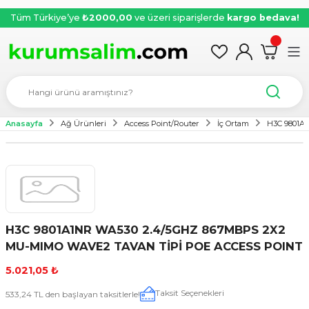
Tüm Türkiye’ye
₺2000,00
ve üzeri siparişlerde
kargo bedava!
Anasayfa
Ağ Ürünleri
Access Point/Router
İç Ortam
H3C 9801A
H3C 9801A1NR WA530 2.4/5GHZ 867MBPS 2X2
MU-MIMO WAVE2 TAVAN TİPİ POE ACCESS POINT
5.021,05 ₺
Taksit Seçenekleri
533,24 TL den başlayan taksitlerle!