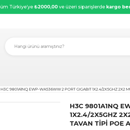
üm Türkiye’ye
₺2000,00
ve üzeri siparişlerde
kargo be
H3C 9801A1NQ EWP-WA536WW 2 PORT GIGABIT 1X2.4/2X5GHZ 2X2 M
H3C 9801A1NQ E
1X2.4/2X5GHZ 2X
TAVAN TİPİ POE 