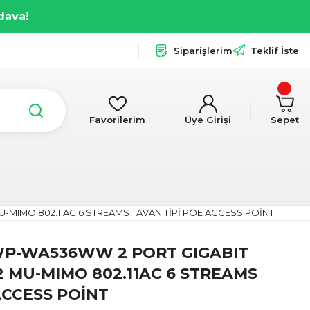
dava!
Siparişlerim
Teklif İste
Favorilerim
Üye Girişi
Sepet
U-MIMO 802.11AC 6 STREAMS TAVAN TİPİ POE ACCESS POİNT
WP-WA536WW 2 PORT GIGABIT
2 MU-MIMO 802.11AC 6 STREAMS
ACCESS POİNT