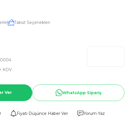
erle!
Taksit Seçenekleri
C0004
+ KDV
er Ver
WhatsApp Sipariş
r
Fiyatı Düşünce Haber Ver
Yorum Yaz