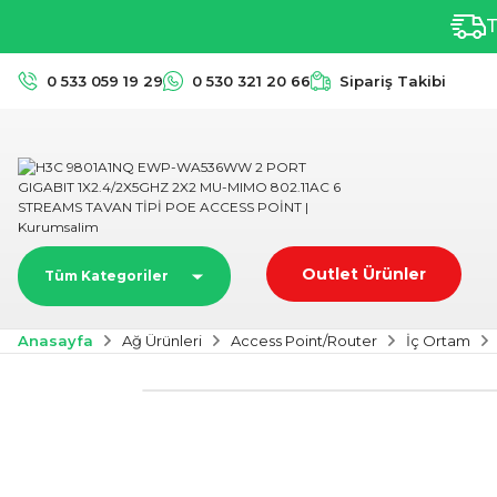
T
0 533 059 19 29
0 530 321 20 66
Sipariş Takibi
Outlet Ürünler
Tüm Kategoriler
Anasayfa
Ağ Ürünleri
Access Point/Router
İç Ortam