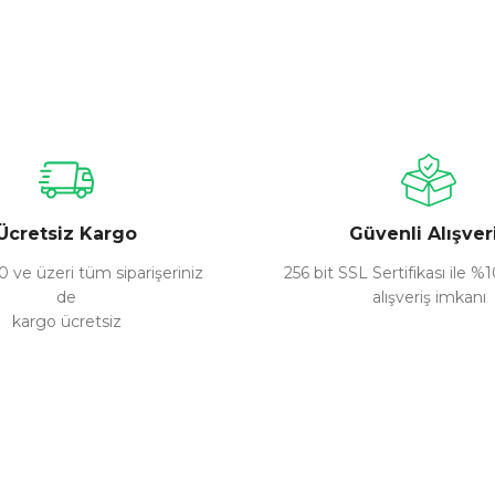
nularda yetersiz gördüğünüz noktaları öneri formunu kullanarak tarafımız
Bu ürüne ilk yorumu siz yapın!
Yorum Yaz
Ücretsiz Kargo
Güvenli Alışver
 ve üzeri tüm siparişeriniz
256 bit SSL Sertifikası ile %
de
alışveriş imkanı
kargo ücretsiz
Gönder