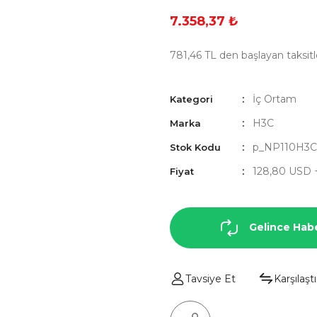
7.358,37 ₺
781,46 TL den başlayan taksitl
İç Ortam
Kategori
H3C
Marka
p_NP110H3
Stok Kodu
128,80 USD 
Fiyat
Gelince Hab
Tavsiye Et
Karşılaştı