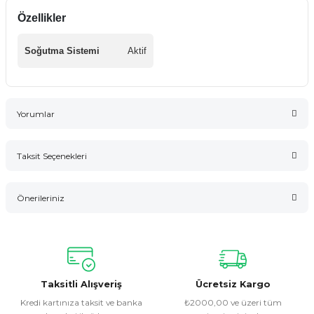
Özellikler
Soğutma Sistemi
Aktif
Yorumlar
Taksit Seçenekleri
Bu ürüne ilk yorumu siz yapın!
Önerileriniz
Yorum Yaz
Bu ürünün fiyat bilgisi, resim, ürün açıklamalarında ve diğer
konularda yetersiz gördüğünüz noktaları öneri formunu
kullanarak tarafımıza iletebilirsiniz.
Görüş ve önerileriniz için teşekkür ederiz.
Taksitli Alışveriş
Ücretsiz Kargo
Kredi kartınıza taksit ve banka
₺2000,00 ve üzeri tüm