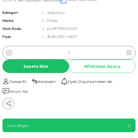
113,14 TL den başlayan taksitlerle!
Soğutucu
Kategori
Frisby
Marka
p_MF111FRI0003
Stok Kodu
18,65 USD + KDV
Fiyat
Sepete Ekle
WhatsApp Sipariş
Tavsiye Et
Karşılaştır
Fiyatı Düşünce Haber Ver
Yorum Yaz
Ürün Bilgisi