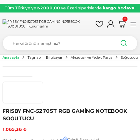
Tüm Türkiye’ye
₺2000,00
ve üzeri siparişlerde
kargo bedava!
0
Anasayfa
Taşınabilir Bilgisayar
Aksesuar ve Yedek Parça
Soğutucu
FRISBY FNC-5270ST RGB GAMİNG NOTEBOOK
SOĞUTUCU
1.065,36 ₺
Taksit Seçenekleri