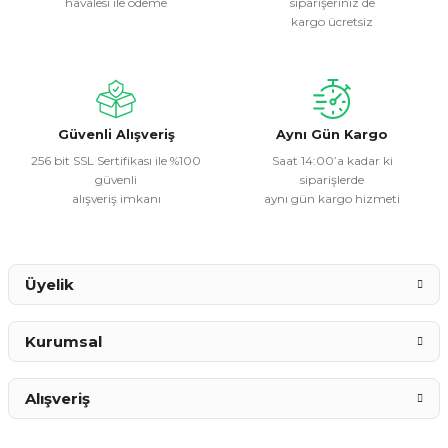
havalesi ile ödeme
siparişeriniz de
Ürün resmi kalitesiz, bozuk veya görüntülenemiyor.
kargo ücretsiz
Ürün açıklamasında eksik bilgiler bulunuyor.
Ürün bilgilerinde hatalar bulunuyor.
Ürün fiyatı diğer sitelerden daha pahalı.
Bu ürüne benzer farklı alternatifler olmalı.
Güvenli Alışveriş
Aynı Gün Kargo
256 bit SSL Sertifikası ile %100
Saat 14:00’a kadar ki
güvenli
siparişlerde
alışveriş imkanı
aynı gün kargo hizmeti
Gönder
Üyelik
Kurumsal
Alışveriş