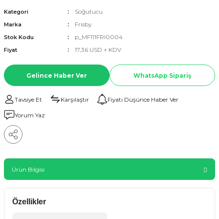
Soğutucu
Kategori
Frisby
Marka
p_MF111FRI0004
Stok Kodu
17,36 USD + KDV
Fiyat
Gelince Haber Ver
WhatsApp Sipariş
Tavsiye Et
Karşılaştır
Fiyatı Düşünce Haber Ver
Yorum Yaz
Ürün Bilgisi
Özellikler