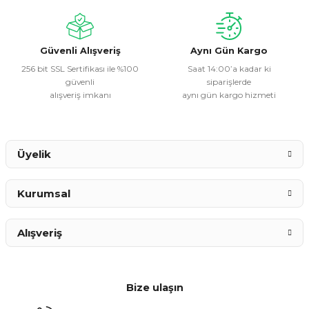
Ürün bilgilerinde hatalar bulunuyor.
Ürün fiyatı diğer sitelerden daha pahalı.
Bu ürüne benzer farklı alternatifler olmalı.
Güvenli Alışveriş
Aynı Gün Kargo
256 bit SSL Sertifikası ile %100
Saat 14:00’a kadar ki
güvenli
siparişlerde
alışveriş imkanı
aynı gün kargo hizmeti
Gönder
Üyelik
Kurumsal
Alışveriş
Bize ulaşın