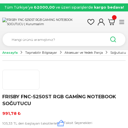
Tüm Türkiye’ye
₺2000,00
ve üzeri siparişlerde
kargo bedava!
Anasayfa
Taşınabilir Bilgisayar
Aksesuar ve Yedek Parça
Soğutucu
FRISBY FNC-5250ST RGB GAMİNG NOTEBOOK
SOĞUTUCU
991,78 ₺
Taksit Seçenekleri
105,33 TL den başlayan taksitlerle!