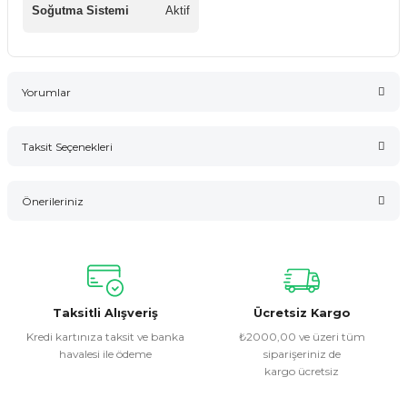
Soğutma Sistemi
Aktif
Yorumlar
Taksit Seçenekleri
Bu ürüne ilk yorumu siz yapın!
Önerileriniz
Yorum Yaz
Bu ürünün fiyat bilgisi, resim, ürün açıklamalarında ve diğer
konularda yetersiz gördüğünüz noktaları öneri formunu
kullanarak tarafımıza iletebilirsiniz.
Görüş ve önerileriniz için teşekkür ederiz.
Taksitli Alışveriş
Ücretsiz Kargo
Kredi kartınıza taksit ve banka
₺2000,00 ve üzeri tüm
havalesi ile ödeme
siparişeriniz de
Ürün resmi kalitesiz, bozuk veya görüntülenemiyor.
kargo ücretsiz
Ürün açıklamasında eksik bilgiler bulunuyor.