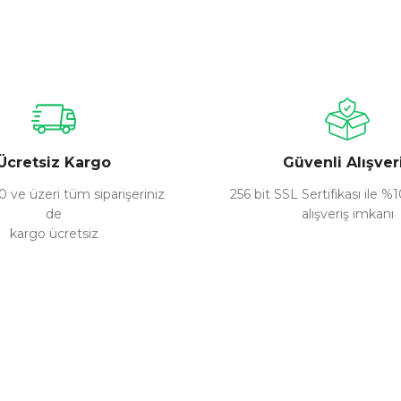
nularda yetersiz gördüğünüz noktaları öneri formunu kullanarak tarafımız
Bu ürüne ilk yorumu siz yapın!
Yorum Yaz
Ücretsiz Kargo
Güvenli Alışver
 ve üzeri tüm siparişeriniz
256 bit SSL Sertifikası ile %
de
alışveriş imkanı
kargo ücretsiz
Gönder