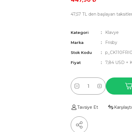
447,90 ₺
47,57 TL den başlayan taksitler
Klavye
Kategori
Frisby
Marka
p_CK110FRI
Stok Kodu
7,84 USD + 
Fiyat
Tavsiye Et
Karşılaştı