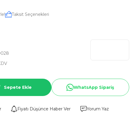
le!
Taksit Seçenekleri
0028
KDV
Sepete Ekle
WhatsApp Sipariş
r
Fiyatı Düşünce Haber Ver
Yorum Yaz