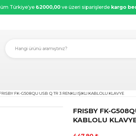
üm Türkiye’ye
₺2000,00
ve üzeri siparişlerde
kargo be
FRISBY FK-G508QU USB Q TR 3 RENKLI IŞIKLI KABLOLU KLAVYE
FRISBY FK-G508QU
KABLOLU KLAVY