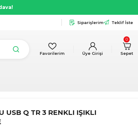
dava!
Siparişlerim
Teklif İste
0
Favorilerim
Üye Girişi
Sepet
 USB Q TR 3 RENKLI IŞIKLI
E