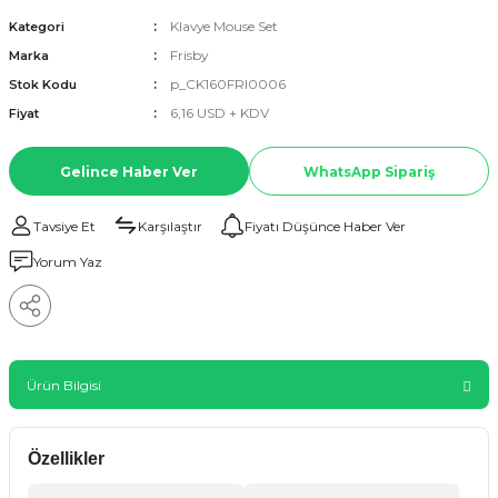
Klavye Mouse Set
Kategori
Frisby
Marka
p_CK160FRI0006
Stok Kodu
6,16 USD + KDV
Fiyat
Gelince Haber Ver
WhatsApp Sipariş
Tavsiye Et
Karşılaştır
Fiyatı Düşünce Haber Ver
Yorum Yaz
Ürün Bilgisi
Özellikler