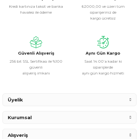
Kredi kartınıza taksit ve banka
₺2000,00 ve üzeri tüm
havalesi ile ödeme
siparişeriniz de
Ürün resmi kalitesiz, bozuk veya görüntülenemiyor.
kargo ücretsiz
Ürün açıklamasında eksik bilgiler bulunuyor.
Ürün bilgilerinde hatalar bulunuyor.
Ürün fiyatı diğer sitelerden daha pahalı.
Bu ürüne benzer farklı alternatifler olmalı.
Güvenli Alışveriş
Aynı Gün Kargo
256 bit SSL Sertifikası ile %100
Saat 14:00’a kadar ki
güvenli
siparişlerde
alışveriş imkanı
aynı gün kargo hizmeti
Gönder
Üyelik
Kurumsal
Alışveriş