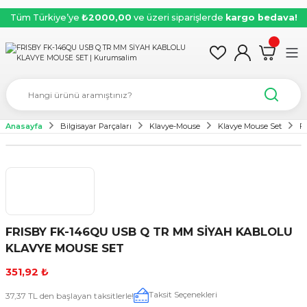
Tüm Türkiye’ye
₺2000,00
ve üzeri siparişlerde
kargo bedava!
Anasayfa
Bilgisayar Parçaları
Klavye-Mouse
Klavye Mouse Set
F
FRISBY FK-146QU USB Q TR MM SİYAH KABLOLU
KLAVYE MOUSE SET
351,92 ₺
Taksit Seçenekleri
37,37 TL den başlayan taksitlerle!