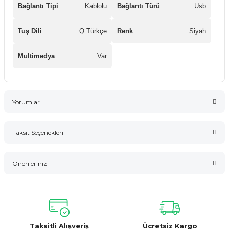
Bağlantı Tipi
Kablolu
Bağlantı Türü
Usb
Tuş Dili
Q Türkçe
Renk
Siyah
Multimedya
Var
Yorumlar
Taksit Seçenekleri
Bu ürüne ilk yorumu siz yapın!
Önerileriniz
Yorum Yaz
Bu ürünün fiyat bilgisi, resim, ürün açıklamalarında ve diğer
konularda yetersiz gördüğünüz noktaları öneri formunu
kullanarak tarafımıza iletebilirsiniz.
Görüş ve önerileriniz için teşekkür ederiz.
Taksitli Alışveriş
Ücretsiz Kargo