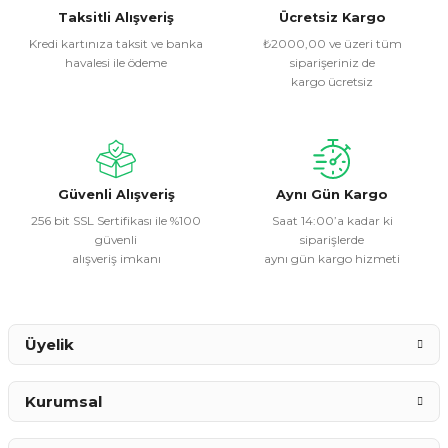
Görüş ve önerileriniz için teşekkür ederiz.
Taksitli Alışveriş
Ücretsiz Kargo
Kredi kartınıza taksit ve banka
₺2000,00 ve üzeri tüm
havalesi ile ödeme
siparişeriniz de
Ürün resmi kalitesiz, bozuk veya görüntülenemiyor.
kargo ücretsiz
Ürün açıklamasında eksik bilgiler bulunuyor.
Ürün bilgilerinde hatalar bulunuyor.
Ürün fiyatı diğer sitelerden daha pahalı.
Bu ürüne benzer farklı alternatifler olmalı.
Güvenli Alışveriş
Aynı Gün Kargo
256 bit SSL Sertifikası ile %100
Saat 14:00’a kadar ki
güvenli
siparişlerde
alışveriş imkanı
aynı gün kargo hizmeti
Gönder
Üyelik
Kurumsal