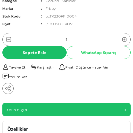
Görüntü Kabloları
Kategori
Frisby
Marka
p_TK230FRI0004
Stok Kodu
1,90 USD + KDV
Fiyat
Sepete Ekle
WhatsApp Sipariş
Tavsiye Et
Karşılaştır
Fiyatı Düşünce Haber Ver
Yorum Yaz
Ürün Bilgisi
Özellikler