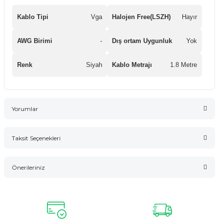
Kablo Tipi
Vga
Halojen Free(LSZH)
Hayır
AWG Birimi
-
Dış ortam Uygunluk
Yok
Renk
Siyah
Kablo Metrajı
1.8 Metre
Yorumlar
Taksit Seçenekleri
Bu ürüne ilk yorumu siz yapın!
Önerileriniz
Yorum Yaz
Bu ürünün fiyat bilgisi, resim, ürün açıklamalarında ve diğer
konularda yetersiz gördüğünüz noktaları öneri formunu
kullanarak tarafımıza iletebilirsiniz.