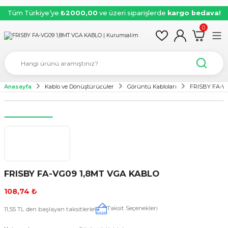
Tüm Türkiye’ye
₺2000,00
ve üzeri siparişlerde
kargo bedava!
0
Anasayfa
Kablo ve Dönüştürücüler
Görüntü Kabloları
FRISBY FA-V
FRISBY FA-VG09 1,8MT VGA KABLO
108,74 ₺
Taksit Seçenekleri
11,55 TL den başlayan taksitlerle!