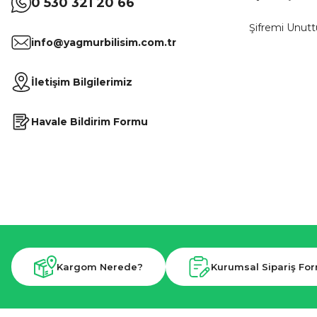
0 530 321 20 66
Şifremi Unut
info@yagmurbilisim.com.tr
İletişim Bilgilerimiz
Havale Bildirim Formu
Kargom Nerede?
Kurumsal Sipariş Fo