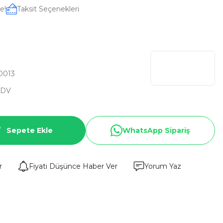
e!
Taksit Seçenekleri
0013
KDV
Sepete Ekle
WhatsApp Sipariş
r
Fiyatı Düşünce Haber Ver
Yorum Yaz