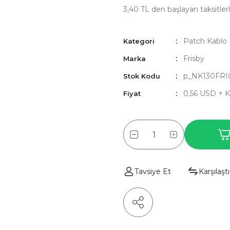
3,40 TL den başlayan taksitlerl
Patch Kablo
Kategori
Frisby
Marka
p_NK130FRI
Stok Kodu
0,56 USD + 
Fiyat
Tavsiye Et
Karşılaştı