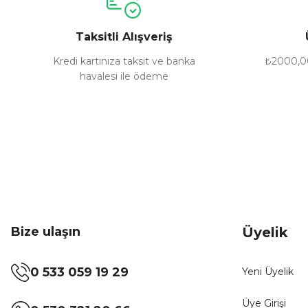
Ürün bilgilerinde hatalar bulunuyor.
Taksitli Alışveriş
Ürün fiyatı diğer sitelerden daha pahalı.
Bu ürüne benzer farklı alternatifler olmalı.
Kredi kartınıza taksit ve banka
₺2000,00
havalesi ile ödeme
Bize ulaşın
Üyelik
0 533 059 19 29
Yeni Üyelik
Üye Girişi