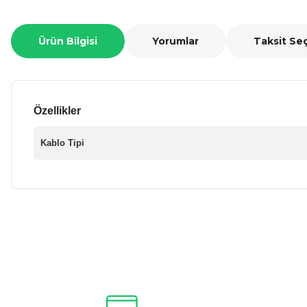
Ürün Bilgisi
Yorumlar
Taksit Se
Özellikler
Kablo Tipi
Bu ürünün fiyat bilgisi, resim, ürün açıklamalarında ve diğer ko
Görüş ve önerileriniz için teşekkür ederiz.
Ürün resmi kalitesiz, bozuk veya görüntülenemiyor.
Ürün açıklamasında eksik bilgiler bulunuyor.