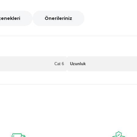
çenekleri
Önerileriniz
Cat 6
Uzunluk
nularda yetersiz gördüğünüz noktaları öneri formunu kullanarak tarafımız
Bu ürüne ilk yorumu siz yapın!
Yorum Yaz