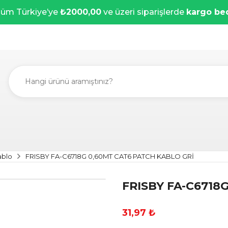
üm Türkiye’ye
₺2000,00
ve üzeri siparişlerde
kargo be
ablo
FRISBY FA-C6718G 0,60MT CAT6 PATCH KABLO GRİ
FRISBY FA-C6718
31,97 ₺