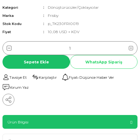
Dönüştürücüler/Çoklayıcılar
Kategori
Frisby
Marka
p_TK230FRI0019
Stok Kodu
10,08 USD + KDV
Fiyat
Sepete Ekle
WhatsApp Sipariş
Tavsiye Et
Karşılaştır
Fiyatı Düşünce Haber Ver
Yorum Yaz
Ürün Bilgisi