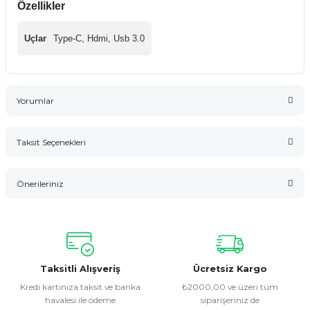
Özellikler
Uçlar
Type-C, Hdmi, Usb 3.0
Yorumlar
Taksit Seçenekleri
Bu ürüne ilk yorumu siz yapın!
Önerileriniz
Yorum Yaz
Bu ürünün fiyat bilgisi, resim, ürün açıklamalarında ve diğer
konularda yetersiz gördüğünüz noktaları öneri formunu
kullanarak tarafımıza iletebilirsiniz.
Görüş ve önerileriniz için teşekkür ederiz.
Taksitli Alışveriş
Ücretsiz Kargo
Kredi kartınıza taksit ve banka
₺2000,00 ve üzeri tüm
havalesi ile ödeme
siparişeriniz de
Ürün resmi kalitesiz, bozuk veya görüntülenemiyor.