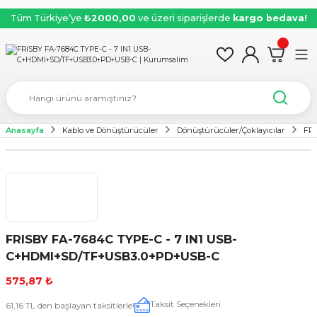
Tüm Türkiye’ye
₺2000,00
ve üzeri siparişlerde
kargo bedava!
Anasayfa
Kablo ve Dönüştürücüler
Dönüştürücüler/Çoklayıcılar
FR
FRISBY FA-7684C TYPE-C - 7 IN1 USB-
C+HDMI+SD/TF+USB3.0+PD+USB-C
575,87 ₺
Taksit Seçenekleri
61,16 TL den başlayan taksitlerle!