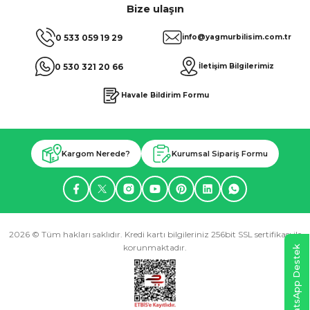
Bize ulaşın
0 533 059 19 29
info@yagmurbilisim.com.tr
0 530 321 20 66
İletişim Bilgilerimiz
Havale Bildirim Formu
Kargom Nerede?
Kurumsal Sipariş Formu
2026 © Tüm hakları saklıdır. Kredi kartı bilgileriniz 256bit SSL sertifikası ile
korunmaktadır.
WhatsApp Destek