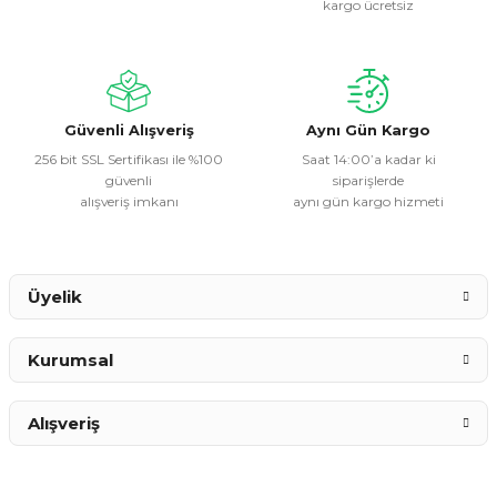
kargo ücretsiz
Ürün açıklamasında eksik bilgiler bulunuyor.
Ürün bilgilerinde hatalar bulunuyor.
Ürün fiyatı diğer sitelerden daha pahalı.
Bu ürüne benzer farklı alternatifler olmalı.
Güvenli Alışveriş
Aynı Gün Kargo
256 bit SSL Sertifikası ile %100
Saat 14:00’a kadar ki
güvenli
siparişlerde
alışveriş imkanı
aynı gün kargo hizmeti
Gönder
Üyelik
Kurumsal
Alışveriş