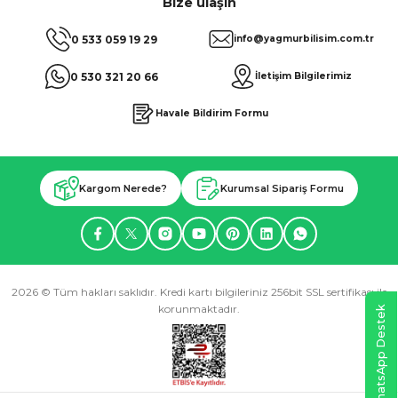
Bize ulaşın
0 533 059 19 29
info@yagmurbilisim.com.tr
0 530 321 20 66
İletişim Bilgilerimiz
Havale Bildirim Formu
Kargom Nerede?
Kurumsal Sipariş Formu
2026 © Tüm hakları saklıdır. Kredi kartı bilgileriniz 256bit SSL sertifikası ile
korunmaktadır.
WhatsApp Destek