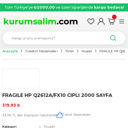
Tüm Türkiye’ye
₺2000,00
ve üzeri siparişlerde
kargo bedava!
Anasayfa
Tüketim Malzemeleri
Toner
Muadil
FRAGILE HP Q2612
FRAGILE HP Q2612A/FX10 CIPLI 2000 SAYFA
319,93 ₺
Taksit Seçenekleri
33,98 TL den başlayan taksitlerle!
Muadil
Kategori