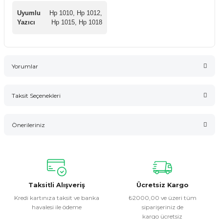
Uyumlu
Hp 1010, Hp 1012,
Yazıcı
Hp 1015, Hp 1018
Yorumlar
Taksit Seçenekleri
Bu ürüne ilk yorumu siz yapın!
Önerileriniz
Yorum Yaz
Bu ürünün fiyat bilgisi, resim, ürün açıklamalarında ve diğer
konularda yetersiz gördüğünüz noktaları öneri formunu
kullanarak tarafımıza iletebilirsiniz.
Görüş ve önerileriniz için teşekkür ederiz.
Taksitli Alışveriş
Ücretsiz Kargo
Kredi kartınıza taksit ve banka
₺2000,00 ve üzeri tüm
havalesi ile ödeme
siparişeriniz de
Ürün resmi kalitesiz, bozuk veya görüntülenemiyor.
kargo ücretsiz