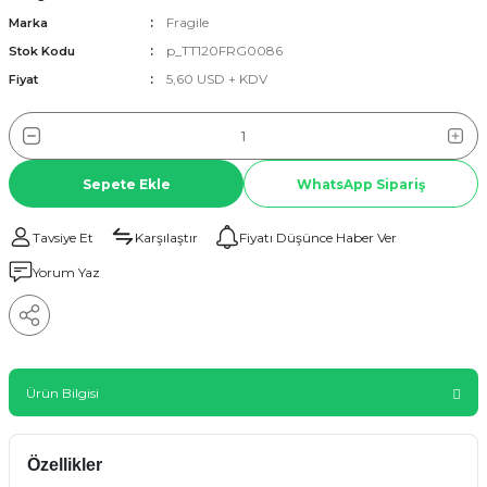
Fragile
Marka
p_TT120FRG0086
Stok Kodu
5,60 USD + KDV
Fiyat
Sepete Ekle
WhatsApp Sipariş
Tavsiye Et
Karşılaştır
Fiyatı Düşünce Haber Ver
Yorum Yaz
Ürün Bilgisi
Özellikler