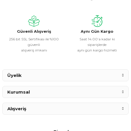
Ürün açıklamasında eksik bilgiler bulunuyor.
Ürün bilgilerinde hatalar bulunuyor.
Ürün fiyatı diğer sitelerden daha pahalı.
Bu ürüne benzer farklı alternatifler olmalı.
Güvenli Alışveriş
Aynı Gün Kargo
256 bit SSL Sertifikası ile %100
Saat 14:00’a kadar ki
güvenli
siparişlerde
alışveriş imkanı
aynı gün kargo hizmeti
Gönder
Üyelik
Kurumsal
Alışveriş