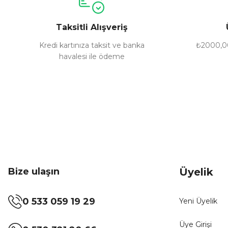
Ürün bilgilerinde hatalar bulunuyor.
Taksitli Alışveriş
Ürün fiyatı diğer sitelerden daha pahalı.
Bu ürüne benzer farklı alternatifler olmalı.
Kredi kartınıza taksit ve banka
₺2000,00
havalesi ile ödeme
Bize ulaşın
Üyelik
0 533 059 19 29
Yeni Üyelik
Üye Girişi