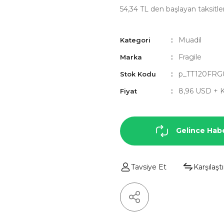
54,34 TL den başlayan taksitler
Muadil
Kategori
Fragile
Marka
p_TT120FRG
Stok Kodu
8,96 USD + 
Fiyat
Gelince Hab
Tavsiye Et
Karşılaştı