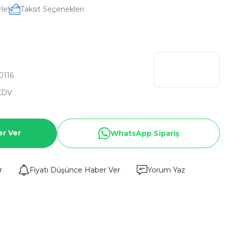
le!
Taksit Seçenekleri
0116
KDV
er Ver
WhatsApp Sipariş
r
Fiyatı Düşünce Haber Ver
Yorum Yaz