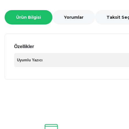
Ürün Bilgisi
Yorumlar
Taksit Se
Özellikler
Uyumlu Yazıcı
Bu ürünün fiyat bilgisi, resim, ürün açıklamalarında ve diğer ko
Görüş ve önerileriniz için teşekkür ederiz.
Ürün resmi kalitesiz, bozuk veya görüntülenemiyor.
Ürün açıklamasında eksik bilgiler bulunuyor.