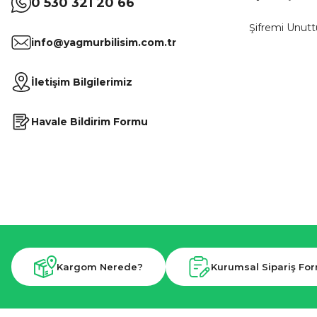
0 530 321 20 66
Şifremi Unut
info@yagmurbilisim.com.tr
İletişim Bilgilerimiz
Havale Bildirim Formu
Kargom Nerede?
Kurumsal Sipariş Fo