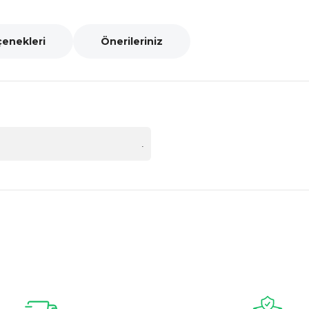
çenekleri
Önerileriniz
.
nularda yetersiz gördüğünüz noktaları öneri formunu kullanarak tarafımız
Bu ürüne ilk yorumu siz yapın!
Yorum Yaz