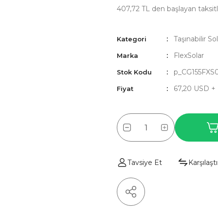
407,72 TL den başlayan taksitl
Taşınabilir So
Kategori
FlexSolar
Marka
p_CG155FXS
Stok Kodu
67,20 USD +
Fiyat
Tavsiye Et
Karşılaştı