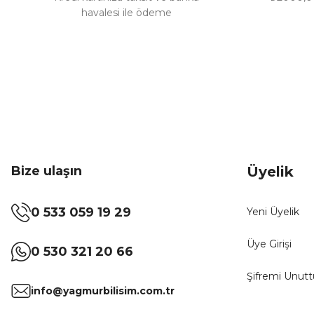
havalesi ile ödeme
Bize ulaşın
Üyelik
0 533 059 19 29
Yeni Üyelik
Üye Girişi
0 530 321 20 66
Şifremi Unut
info@yagmurbilisim.com.tr