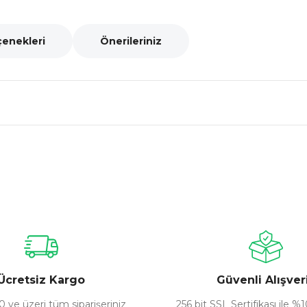
çenekleri
Önerileriniz
nularda yetersiz gördüğünüz noktaları öneri formunu kullanarak tarafımız
Bu ürüne ilk yorumu siz yapın!
Yorum Yaz
Ücretsiz Kargo
Güvenli Alışver
 ve üzeri tüm siparişeriniz
256 bit SSL Sertifikası ile %