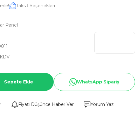
erle!
Taksit Seçenekleri
lar Panel
0011
 KDV
Sepete Ekle
WhatsApp Sipariş
r
Fiyatı Düşünce Haber Ver
Yorum Yaz