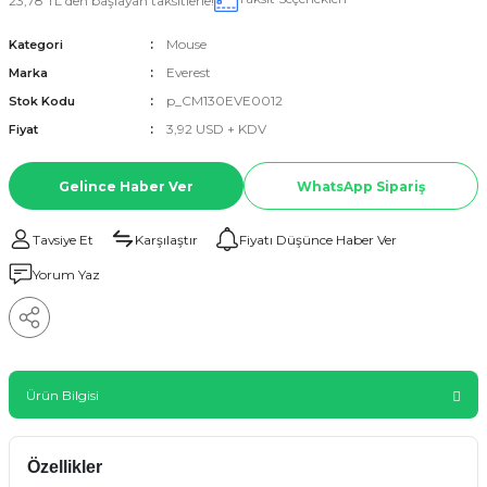
23,78 TL den başlayan taksitlerle!
Mouse
Kategori
Everest
Marka
p_CM130EVE0012
Stok Kodu
3,92 USD + KDV
Fiyat
Gelince Haber Ver
WhatsApp Sipariş
Tavsiye Et
Karşılaştır
Fiyatı Düşünce Haber Ver
Yorum Yaz
Ürün Bilgisi
Özellikler