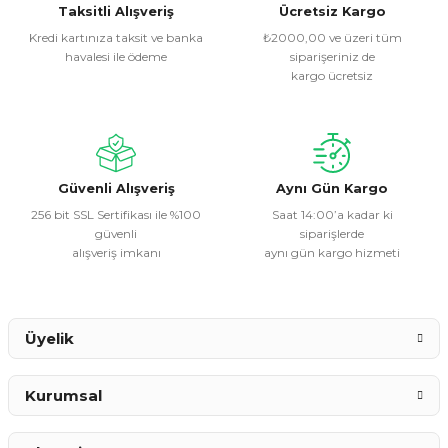
Görüş ve önerileriniz için teşekkür ederiz.
Taksitli Alışveriş
Ücretsiz Kargo
Kredi kartınıza taksit ve banka
₺2000,00 ve üzeri tüm
havalesi ile ödeme
siparişeriniz de
Ürün resmi kalitesiz, bozuk veya görüntülenemiyor.
kargo ücretsiz
Ürün açıklamasında eksik bilgiler bulunuyor.
Ürün bilgilerinde hatalar bulunuyor.
Ürün fiyatı diğer sitelerden daha pahalı.
Bu ürüne benzer farklı alternatifler olmalı.
Güvenli Alışveriş
Aynı Gün Kargo
256 bit SSL Sertifikası ile %100
Saat 14:00’a kadar ki
güvenli
siparişlerde
alışveriş imkanı
aynı gün kargo hizmeti
Gönder
Üyelik
Kurumsal