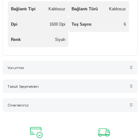
Bağlantı Tipi
Kablosuz
Bağlantı Türü
Kablosuz
Dpi
1600 Dpi
Tuş Sayısı
6
Renk
Siyah
Yorumlar
Taksit Seçenekleri
Bu ürüne ilk yorumu siz yapın!
Önerileriniz
Yorum Yaz
Bu ürünün fiyat bilgisi, resim, ürün açıklamalarında ve diğer
konularda yetersiz gördüğünüz noktaları öneri formunu
kullanarak tarafımıza iletebilirsiniz.