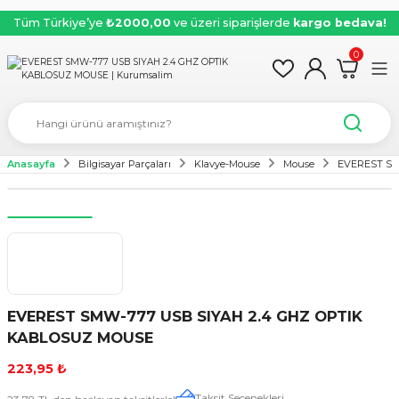
Tüm Türkiye’ye
₺2000,00
ve üzeri siparişlerde
kargo bedava!
0
Anasayfa
Bilgisayar Parçaları
Klavye-Mouse
Mouse
EVEREST SM
EVEREST SMW-777 USB SIYAH 2.4 GHZ OPTIK
KABLOSUZ MOUSE
223,95 ₺
Taksit Seçenekleri