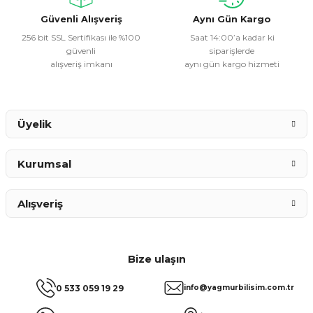
Bu ürüne benzer farklı alternatifler olmalı.
Güvenli Alışveriş
Aynı Gün Kargo
256 bit SSL Sertifikası ile %100
Saat 14:00’a kadar ki
güvenli
siparişlerde
alışveriş imkanı
aynı gün kargo hizmeti
Gönder
Üyelik
Kurumsal
Alışveriş
Bize ulaşın
0 533 059 19 29
info@yagmurbilisim.com.tr