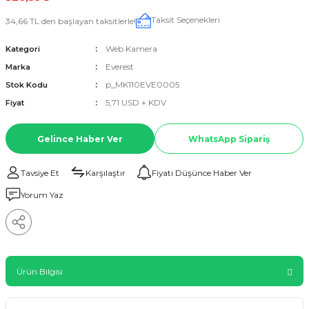
Taksit Seçenekleri
34,66 TL den başlayan taksitlerle!
Web Kamera
Kategori
Everest
Marka
p_MK110EVE0005
Stok Kodu
5,71 USD + KDV
Fiyat
Gelince Haber Ver
WhatsApp Sipariş
Tavsiye Et
Karşılaştır
Fiyatı Düşünce Haber Ver
Yorum Yaz
Ürün Bilgisi