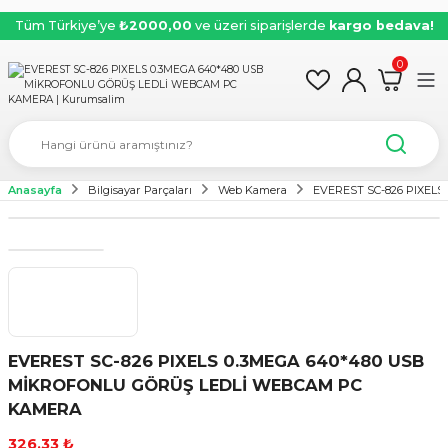
Tüm Türkiye’ye
₺2000,00
ve üzeri siparişlerde
kargo bedava!
0
Anasayfa
Bilgisayar Parçaları
Web Kamera
EVEREST SC-826 PIXEL
EVEREST SC-826 PIXELS 0.3MEGA 640*480 USB
MİKROFONLU GÖRÜŞ LEDLİ WEBCAM PC
KAMERA
326,33 ₺