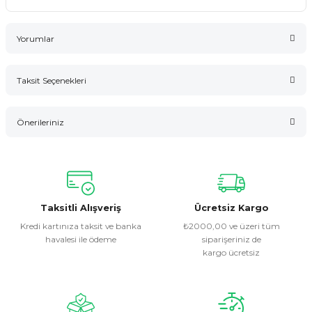
Yorumlar
Taksit Seçenekleri
Bu ürüne ilk yorumu siz yapın!
Önerileriniz
Yorum Yaz
Bu ürünün fiyat bilgisi, resim, ürün açıklamalarında ve diğer
konularda yetersiz gördüğünüz noktaları öneri formunu
kullanarak tarafımıza iletebilirsiniz.
Görüş ve önerileriniz için teşekkür ederiz.
Taksitli Alışveriş
Ücretsiz Kargo
Kredi kartınıza taksit ve banka
₺2000,00 ve üzeri tüm
havalesi ile ödeme
siparişeriniz de
Ürün resmi kalitesiz, bozuk veya görüntülenemiyor.
kargo ücretsiz
Ürün açıklamasında eksik bilgiler bulunuyor.
Ürün bilgilerinde hatalar bulunuyor.
Ürün fiyatı diğer sitelerden daha pahalı.