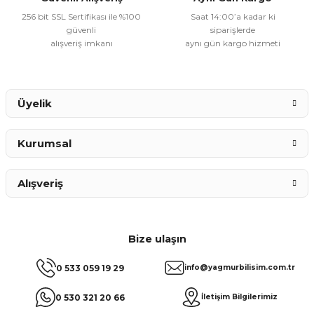
256 bit SSL Sertifikası ile %100
Saat 14:00’a kadar ki
güvenli
siparişlerde
alışveriş imkanı
aynı gün kargo hizmeti
Gönder
Üyelik
Kurumsal
Alışveriş
Bize ulaşın
0 533 059 19 29
info@yagmurbilisim.com.tr
0 530 321 20 66
İletişim Bilgilerimiz