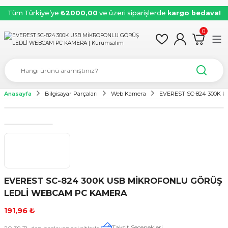
Tüm Türkiye’ye
₺2000,00
ve üzeri siparişlerde
kargo bedava!
0
Anasayfa
Bilgisayar Parçaları
Web Kamera
EVEREST SC-824 300K
EVEREST SC-824 300K USB MİKROFONLU GÖRÜŞ
LEDLİ WEBCAM PC KAMERA
191,96 ₺
Taksit Seçenekleri