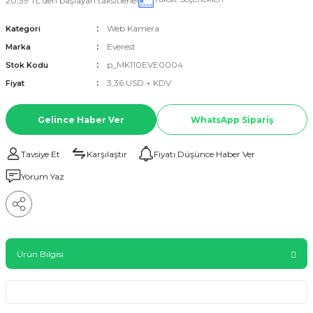
20,39 TL den başlayan taksitlerle!
Web Kamera
Kategori
Everest
Marka
p_MK110EVE0004
Stok Kodu
3,36 USD + KDV
Fiyat
Gelince Haber Ver
WhatsApp Sipariş
Tavsiye Et
Karşılaştır
Fiyatı Düşünce Haber Ver
Yorum Yaz
Ürün Bilgisi