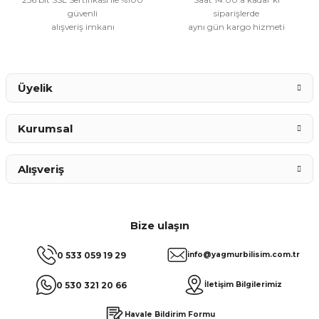
güvenli
siparişlerde
alışveriş imkanı
aynı gün kargo hizmeti
Gönder
Üyelik
Kurumsal
Alışveriş
Bize ulaşın
0 533 059 19 29
info@yagmurbilisim.com.tr
0 530 321 20 66
İletişim Bilgilerimiz
Havale Bildirim Formu