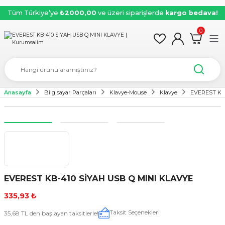
Tüm Türkiye’ye
₺2000,00
ve üzeri siparişlerde
kargo bedava!
0
Anasayfa
Bilgisayar Parçaları
Klavye-Mouse
Klavye
EVEREST KB
EVEREST KB-410 SİYAH USB Q MINI KLAVYE
335,93 ₺
Taksit Seçenekleri
35,68 TL den başlayan taksitlerle!