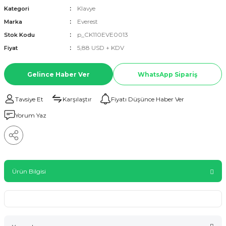
Klavye
Kategori
Everest
Marka
p_CK110EVE0013
Stok Kodu
5,88 USD + KDV
Fiyat
Gelince Haber Ver
WhatsApp Sipariş
Tavsiye Et
Karşılaştır
Fiyatı Düşünce Haber Ver
Yorum Yaz
Ürün Bilgisi