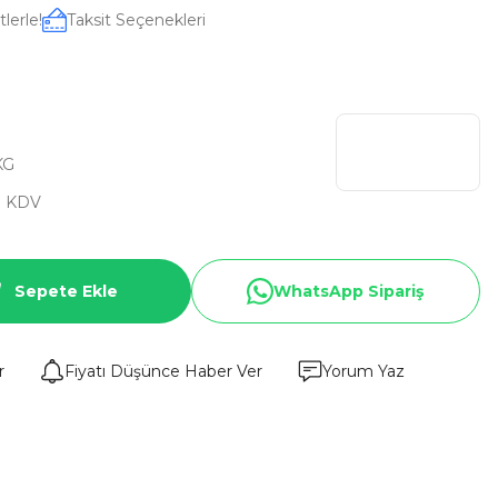
lerle!
Taksit Seçenekleri
KG
+ KDV
Sepete Ekle
WhatsApp Sipariş
r
Fiyatı Düşünce Haber Ver
Yorum Yaz