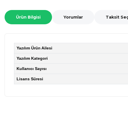
Ürün Bilgisi
Yorumlar
Taksit Se
Yazılım Ürün Ailesi
Yazılım Kategori
Kullanıcı Sayısı
Lisans Süresi
Bu ürünün fiyat bilgisi, resim, ürün açıklamalarında ve diğer ko
Görüş ve önerileriniz için teşekkür ederiz.