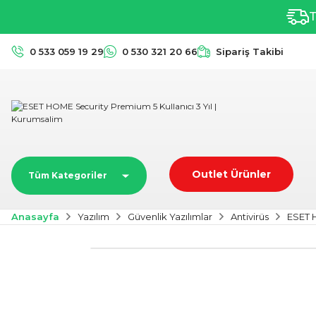
T
0 533 059 19 29
0 530 321 20 66
Sipariş Takibi
Outlet Ürünler
Tüm Kategoriler
Anasayfa
Yazılım
Güvenlik Yazılımlar
Antivirüs
ESET H