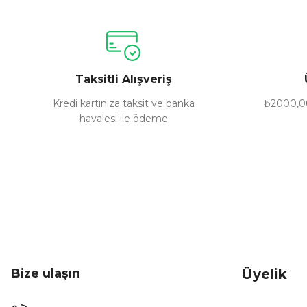
Ürün resmi kalitesiz, bozuk veya görüntülenemiyor.
Ürün açıklamasında eksik bilgiler bulunuyor.
Ürün bilgilerinde hatalar bulunuyor.
Taksitli Alışveriş
Ürün fiyatı diğer sitelerden daha pahalı.
Bu ürüne benzer farklı alternatifler olmalı.
Kredi kartınıza taksit ve banka
₺2000,00
havalesi ile ödeme
Bize ulaşın
Üyelik