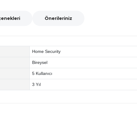
çenekleri
Önerileriniz
Home Security
Bireysel
5 Kullanıcı
3 Yıl
nularda yetersiz gördüğünüz noktaları öneri formunu kullanarak tarafımız
Bu ürüne ilk yorumu siz yapın!