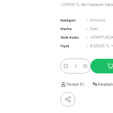
1.099,59 TL den başlayan taksit
Antivirüs
Kategori
Eset
Marka
URM67L8Q
Stok Kodu
8.628,33 TL 
Fiyat
Tavsiye Et
Karşılaştı