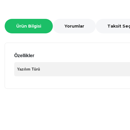
Ürün Bilgisi
Yorumlar
Taksit Se
Özellikler
Yazılım Türü
Bu ürünün fiyat bilgisi, resim, ürün açıklamalarında ve diğer ko
Görüş ve önerileriniz için teşekkür ederiz.