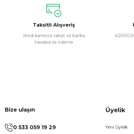
Ürün resmi kalitesiz, bozuk veya görüntülenemiyor.
Ürün açıklamasında eksik bilgiler bulunuyor.
Ürün bilgilerinde hatalar bulunuyor.
Taksitli Alışveriş
Ürün fiyatı diğer sitelerden daha pahalı.
Bu ürüne benzer farklı alternatifler olmalı.
Kredi kartınıza taksit ve banka
₺2000,00
havalesi ile ödeme
Bize ulaşın
Üyelik
0 533 059 19 29
Yeni Üyelik