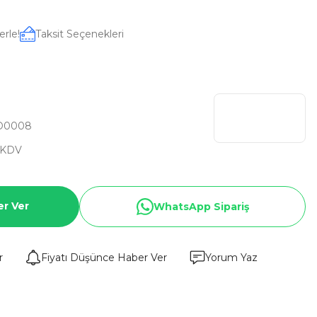
erle!
Taksit Seçenekleri
D0008
 KDV
er Ver
WhatsApp Sipariş
r
Fiyatı Düşünce Haber Ver
Yorum Yaz