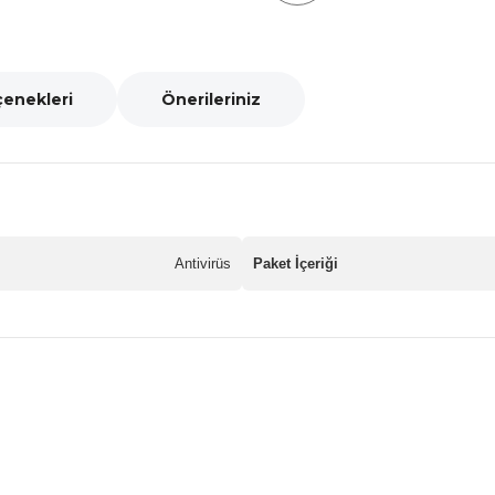
çenekleri
Önerileriniz
Antivirüs
Paket İçeriği
nularda yetersiz gördüğünüz noktaları öneri formunu kullanarak tarafımız
Bu ürüne ilk yorumu siz yapın!