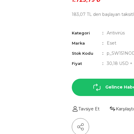
1.723,79 ₺
183,07 TL den başlayan taksitl
Antivirüs
Kategori
Eset
Marka
p_SW151NO
Stok Kodu
30,18 USD +
Fiyat
Gelince Hab
Tavsiye Et
Karşılaştı