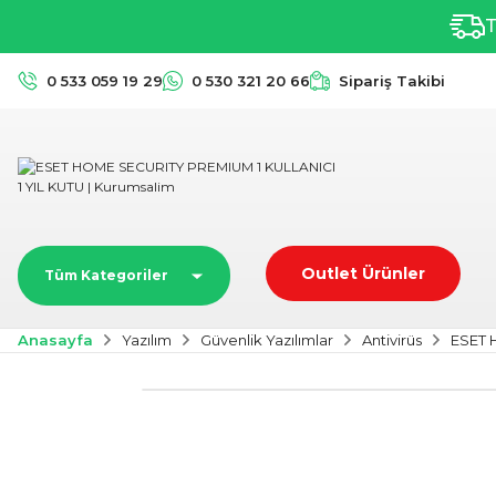
T
0 533 059 19 29
0 530 321 20 66
Sipariş Takibi
Outlet Ürünler
Tüm Kategoriler
Anasayfa
Yazılım
Güvenlik Yazılımlar
Antivirüs
ESET 