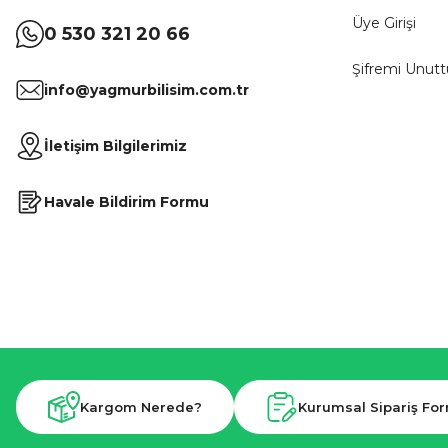
Üye Girişi
0 530 321 20 66
Şifremi Unut
info@yagmurbilisim.com.tr
İletişim Bilgilerimiz
Havale Bildirim Formu
Kargom Nerede?
Kurumsal Sipariş Fo