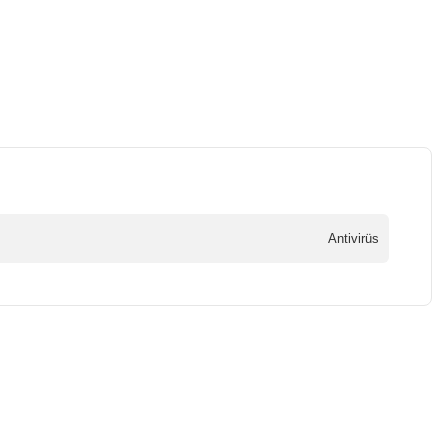
Antivirüs
a iletebilirsiniz.