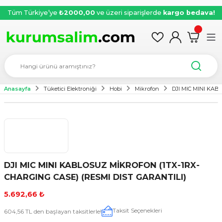
Tüm Türkiye’ye
₺2000,00
ve üzeri siparişlerde
kargo bedava!
Anasayfa
Tüketici Elektroniği
Hobi
Mikrofon
DJI MIC MINI KAB
DJI MIC MINI KABLOSUZ MİKROFON (1TX-1RX-
CHARGING CASE) (RESMI DIST GARANTILI)
5.692,66 ₺
Taksit Seçenekleri
604,56 TL den başlayan taksitlerle!