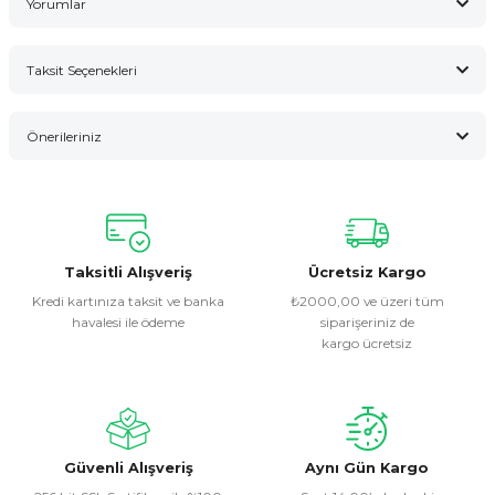
Yorumlar
Taksit Seçenekleri
Bu ürüne ilk yorumu siz yapın!
Önerileriniz
Yorum Yaz
Bu ürünün fiyat bilgisi, resim, ürün açıklamalarında ve diğer
konularda yetersiz gördüğünüz noktaları öneri formunu
kullanarak tarafımıza iletebilirsiniz.
Görüş ve önerileriniz için teşekkür ederiz.
Taksitli Alışveriş
Ücretsiz Kargo
Kredi kartınıza taksit ve banka
₺2000,00 ve üzeri tüm
havalesi ile ödeme
siparişeriniz de
Ürün resmi kalitesiz, bozuk veya görüntülenemiyor.
kargo ücretsiz
Ürün açıklamasında eksik bilgiler bulunuyor.
Ürün bilgilerinde hatalar bulunuyor.
Ürün fiyatı diğer sitelerden daha pahalı.
Bu ürüne benzer farklı alternatifler olmalı.
Güvenli Alışveriş
Aynı Gün Kargo