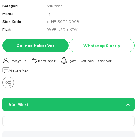
Mikrofon
Kategori
Dji
Marka
p_HB130DJI0008
Stok Kodu
99,68 USD + KDV
Fiyat
Gelince Haber Ver
WhatsApp Sipariş
Tavsiye Et
Karşılaştır
Fiyatı Düşünce Haber Ver
Yorum Yaz
Ürün Bilgisi