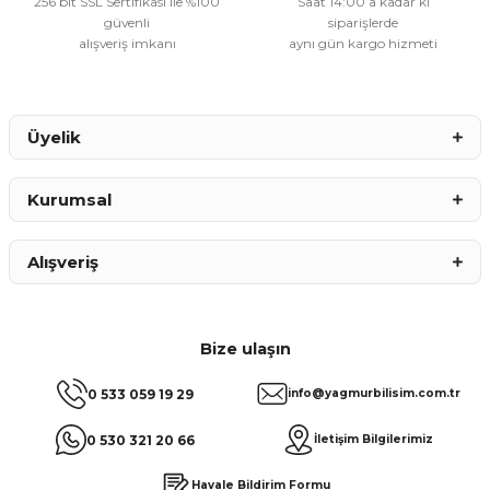
256 bit SSL Sertifikası ile %100
Saat 14:00’a kadar ki
güvenli
siparişlerde
alışveriş imkanı
aynı gün kargo hizmeti
Gönder
Üyelik
Kurumsal
Alışveriş
Bize ulaşın
0 533 059 19 29
info@yagmurbilisim.com.tr
0 530 321 20 66
İletişim Bilgilerimiz
Havale Bildirim Formu