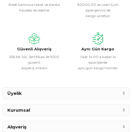
Kredi kartınıza taksit ve banka
₺2000,00 ve üzeri tüm
havalesi ile ödeme
siparişeriniz de
Ürün resmi kalitesiz, bozuk veya görüntülenemiyor.
kargo ücretsiz
Ürün açıklamasında eksik bilgiler bulunuyor.
Ürün bilgilerinde hatalar bulunuyor.
Ürün fiyatı diğer sitelerden daha pahalı.
Bu ürüne benzer farklı alternatifler olmalı.
Güvenli Alışveriş
Aynı Gün Kargo
256 bit SSL Sertifikası ile %100
Saat 14:00’a kadar ki
güvenli
siparişlerde
alışveriş imkanı
aynı gün kargo hizmeti
Gönder
Üyelik
Kurumsal
Alışveriş