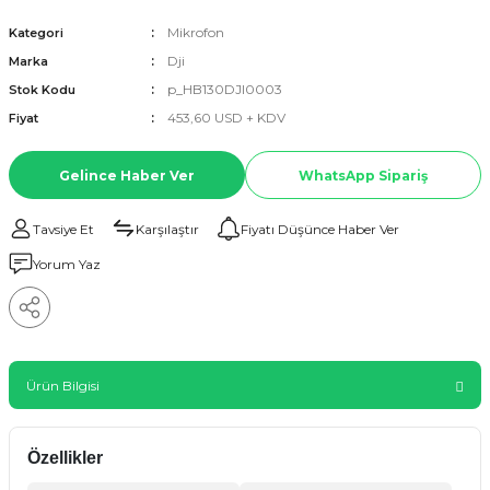
Mikrofon
Kategori
Dji
Marka
p_HB130DJI0003
Stok Kodu
453,60 USD + KDV
Fiyat
Gelince Haber Ver
WhatsApp Sipariş
Tavsiye Et
Karşılaştır
Fiyatı Düşünce Haber Ver
Yorum Yaz
Ürün Bilgisi
Özellikler