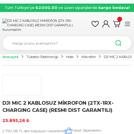
Tüm Türkiye’ye
₺2000,00
ve üzeri siparişlerde
kargo bedava!
Anasayfa
Tüketici Elektroniği
Hobi
Mikrofon
DJI MIC 2 KABLOS
DJI MIC 2 KABLOSUZ MİKROFON (2TX-1RX-
CHARGING CASE) (RESMI DIST GARANTILI)
25.895,26 ₺
Taksit Seçenekleri
2.750,08 TL den başlayan taksitlerle!