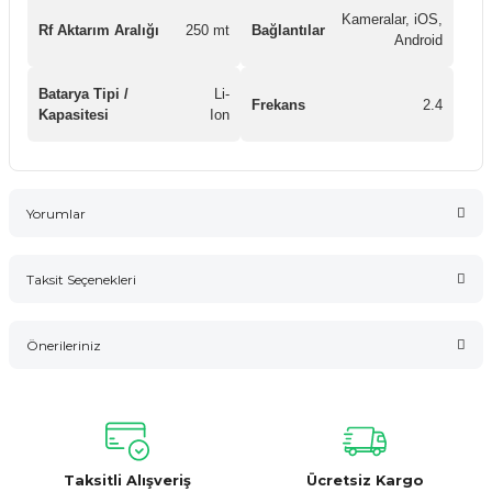
Kameralar, iOS,
Rf Aktarım Aralığı
250 mt
Bağlantılar
Android
Batarya Tipi /
Li-
Frekans
2.4
Kapasitesi
Ion
Yorumlar
Taksit Seçenekleri
Bu ürüne ilk yorumu siz yapın!
Önerileriniz
Yorum Yaz
Bu ürünün fiyat bilgisi, resim, ürün açıklamalarında ve diğer
konularda yetersiz gördüğünüz noktaları öneri formunu
kullanarak tarafımıza iletebilirsiniz.
Görüş ve önerileriniz için teşekkür ederiz.
Taksitli Alışveriş
Ücretsiz Kargo