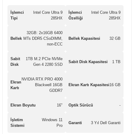
İşlemci
Intel Core Ultra 9
İşlemci
Intel Core Ultra 9
Tipi
285HX
Özelliği
285HX
32GB: 2x16GB 6400
Bellek
MTs DDR5 CSoDIMM,
Bellek Kapasitesi
32 GB
non-ECC
Sabit
1TB M.2 PCIe NVMe
Sabit Disk Kapasitesi
1 TB
Disk
Gen 4 2280 SSD
NVIDIA RTX PRO 4000
Ekran
Blackwell 16GB
Ekran Kartı Kapasitesi
16 GB
Kartı
GDDR7
Ekran Boyutu
16"
Optik Sürücü
-
İşletim
Windows 11
Garanti
3 Yıl Dell Garanti
Sistemi
Pro