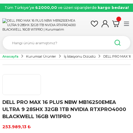
Tüm Türkiye’ye
₺2000,00
ve üzeri siparişlerde
kargo bedava!
Anasayfa
Kurumsal Ürünler
İş İstasyonu Dizüstü
DELL PRO MAX 16
DELL PRO MAX 16 PLUS NBW MB16250EMEA
ULTRA 9 285HX 32GB 1TB NVIDIA RTXPRO4000
BLACKWELL 16GB W11PRO
253.989,13 ₺