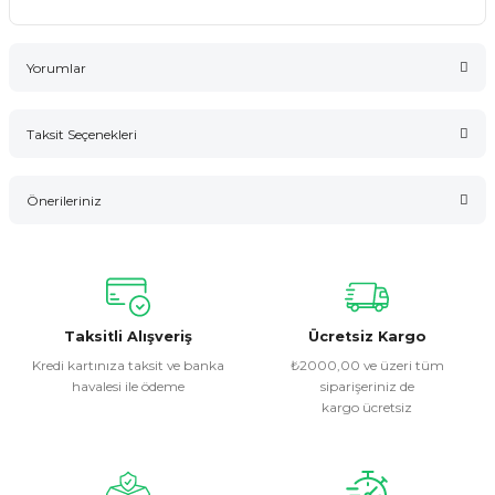
Yorumlar
Taksit Seçenekleri
Bu ürüne ilk yorumu siz yapın!
Önerileriniz
Yorum Yaz
Bu ürünün fiyat bilgisi, resim, ürün açıklamalarında ve diğer
konularda yetersiz gördüğünüz noktaları öneri formunu
kullanarak tarafımıza iletebilirsiniz.
Görüş ve önerileriniz için teşekkür ederiz.
Taksitli Alışveriş
Ücretsiz Kargo
Kredi kartınıza taksit ve banka
₺2000,00 ve üzeri tüm
havalesi ile ödeme
siparişeriniz de
Ürün resmi kalitesiz, bozuk veya görüntülenemiyor.
kargo ücretsiz
Ürün açıklamasında eksik bilgiler bulunuyor.
Ürün bilgilerinde hatalar bulunuyor.
Ürün fiyatı diğer sitelerden daha pahalı.