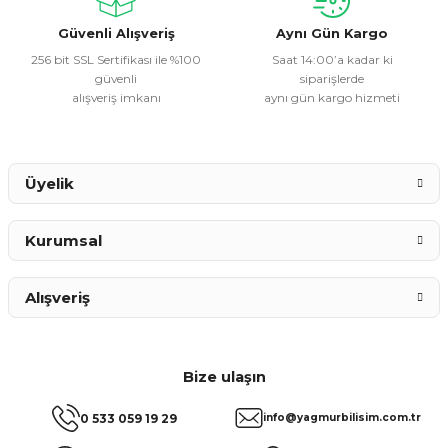
Bu ürüne benzer farklı alternatifler olmalı.
Güvenli Alışveriş
Aynı Gün Kargo
256 bit SSL Sertifikası ile %100
Saat 14:00’a kadar ki
güvenli
siparişlerde
alışveriş imkanı
aynı gün kargo hizmeti
Gönder
Üyelik
Kurumsal
Alışveriş
Bize ulaşın
0 533 059 19 29
info@yagmurbilisim.com.tr