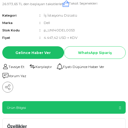
Taksit Seçenekleri
26.973,65 TL den başlayan taksitlerle!
İş İstasyonu Dizüstü
Kategori
Dell
Marka
p_UN140DEL0053
Stok Kodu
4.447,42 USD + KDV
Fiyat
Gelince Haber Ver
WhatsApp Sipariş
Tavsiye Et
Karşılaştır
Fiyatı Düşünce Haber Ver
Yorum Yaz
Ürün Bilgisi
Özellikler