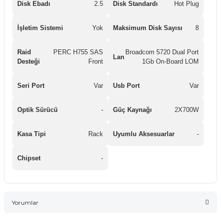
Disk Ebadı
2.5
Disk Standardı
Hot Plug
İşletim Sistemi
Yok
Maksimum Disk Sayısı
8
Raid
PERC H755 SAS
Broadcom 5720 Dual Port
Lan
Desteği
Front
1Gb On-Board LOM
Seri Port
Var
Usb Port
Var
Optik Sürücü
-
Güç Kaynağı
2X700W
Kasa Tipi
Rack
Uyumlu Aksesuarlar
-
Chipset
-
Yorumlar