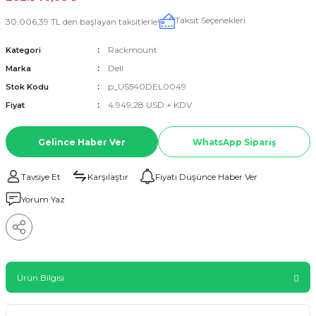
Taksit Seçenekleri
30.006,39 TL den başlayan taksitlerle!
Rackmount
Kategori
Dell
Marka
p_US540DEL0049
Stok Kodu
4.949,28 USD + KDV
Fiyat
Gelince Haber Ver
WhatsApp Sipariş
Tavsiye Et
Karşılaştır
Fiyatı Düşünce Haber Ver
Yorum Yaz
Ürün Bilgisi