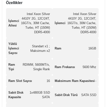
Özellikler
Intel Xeon SIlver
Intel Xeon SIlver
4410Y 2G, 12C/24T,
4410Y 2G, 12C/24T,
İşlemci
16GT/s, 30M Cache,
İşlemci
16GT/s, 30M Cache,
Ailesi
Turbo, HT (150W)
Turbo, HT (150W)
DDR5-4000
DDR5-4000
Yüklü
Standart x1 ;
İşlemci
Ram
16GB
Maksimum x2
Sayısı
Ram
RDIMM, 5600MT/s,
Ram Frekansı
5600 Mhz
Tipi
Single Rank
Ram Slot Sayısı
16
Maksimum Ram Kapasitesi
-
Sabit Disk
1x480GB SSD
Sabit Disk Türü
SATA SSD
Kapasite
SATA