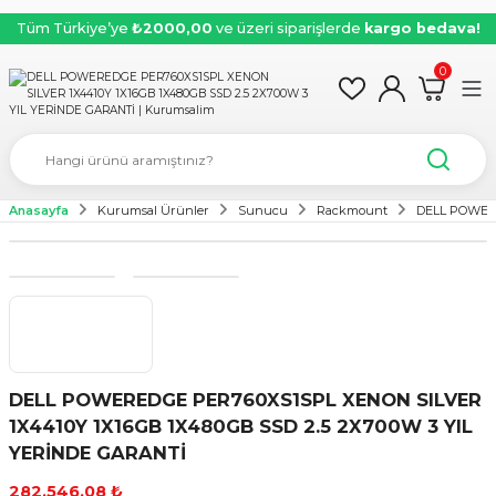
Tüm Türkiye’ye
₺2000,00
ve üzeri siparişlerde
kargo bedava!
0
Anasayfa
Kurumsal Ürünler
Sunucu
Rackmount
DELL POWERE
DELL POWEREDGE PER760XS1SPL XENON SILVER
1X4410Y 1X16GB 1X480GB SSD 2.5 2X700W 3 YIL
YERİNDE GARANTİ
282.546,08 ₺