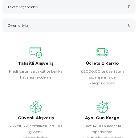
Taksit Seçenekleri
Bu ürüne ilk yorumu siz yapın!
Önerileriniz
Yorum Yaz
Bu ürünün fiyat bilgisi, resim, ürün açıklamalarında ve diğer
konularda yetersiz gördüğünüz noktaları öneri formunu
kullanarak tarafımıza iletebilirsiniz.
Görüş ve önerileriniz için teşekkür ederiz.
Taksitli Alışveriş
Ücretsiz Kargo
Kredi kartınıza taksit ve banka
₺2000,00 ve üzeri tüm
havalesi ile ödeme
siparişeriniz de
Ürün resmi kalitesiz, bozuk veya görüntülenemiyor.
kargo ücretsiz
Ürün açıklamasında eksik bilgiler bulunuyor.
Ürün bilgilerinde hatalar bulunuyor.
Ürün fiyatı diğer sitelerden daha pahalı.
Bu ürüne benzer farklı alternatifler olmalı.
Güvenli Alışveriş
Aynı Gün Kargo
256 bit SSL Sertifikası ile %100
Saat 14:00’a kadar ki
güvenli
siparişlerde
alışveriş imkanı
aynı gün kargo hizmeti