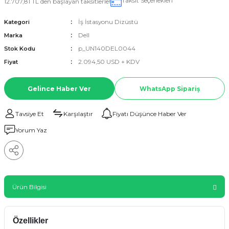
Taksit Seçenekleri
12.707,81 TL den başlayan taksitlerle!
İş İstasyonu Dizüstü
Kategori
Dell
Marka
p_UN140DEL0044
Stok Kodu
2.094,50 USD + KDV
Fiyat
Gelince Haber Ver
WhatsApp Sipariş
Tavsiye Et
Karşılaştır
Fiyatı Düşünce Haber Ver
Yorum Yaz
Ürün Bilgisi
Özellikler