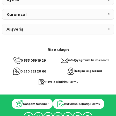
Kurumsal
Alışveriş
Bize ulaşın
0 533 059 19 29
info@yagmurbilisim.com.tr
0 530 321 20 66
İletişim Bilgilerimiz
Havale Bildirim Formu
Kargom Nerede?
Kurumsal Sipariş Formu