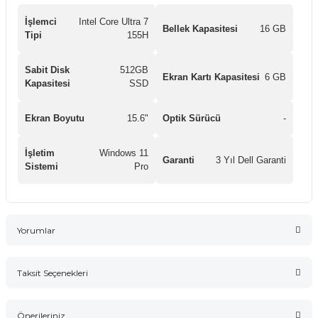
İşlemci
Intel Core Ultra 7
Bellek Kapasitesi
16 GB
Tipi
155H
Sabit Disk
512GB
Ekran Kartı Kapasitesi
6 GB
Kapasitesi
SSD
Ekran Boyutu
15.6"
Optik Sürücü
-
İşletim
Windows 11
Garanti
3 Yıl Dell Garanti
Sistemi
Pro
Yorumlar
Taksit Seçenekleri
Bu ürüne ilk yorumu siz yapın!
Önerileriniz