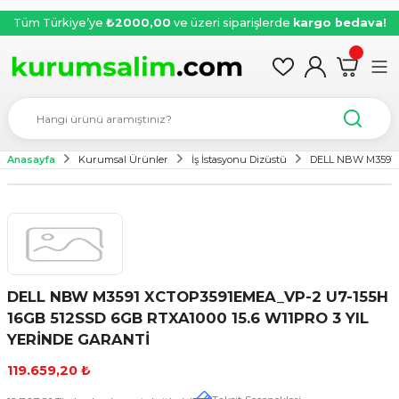
Tüm Türkiye’ye
₺2000,00
ve üzeri siparişlerde
kargo bedava!
Anasayfa
Kurumsal Ürünler
İş İstasyonu Dizüstü
DELL NBW M3591 X
DELL NBW M3591 XCTOP3591EMEA_VP-2 U7-155H
16GB 512SSD 6GB RTXA1000 15.6 W11PRO 3 YIL
YERİNDE GARANTİ
119.659,20 ₺