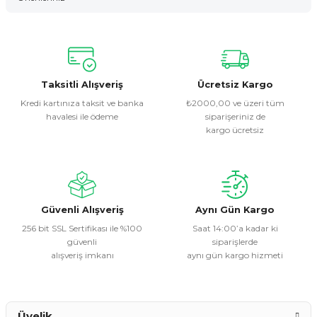
Yorum Yaz
Bu ürünün fiyat bilgisi, resim, ürün açıklamalarında ve diğer
konularda yetersiz gördüğünüz noktaları öneri formunu
kullanarak tarafımıza iletebilirsiniz.
Görüş ve önerileriniz için teşekkür ederiz.
Taksitli Alışveriş
Ücretsiz Kargo
Kredi kartınıza taksit ve banka
₺2000,00 ve üzeri tüm
havalesi ile ödeme
siparişeriniz de
Ürün resmi kalitesiz, bozuk veya görüntülenemiyor.
kargo ücretsiz
Ürün açıklamasında eksik bilgiler bulunuyor.
Ürün bilgilerinde hatalar bulunuyor.
Ürün fiyatı diğer sitelerden daha pahalı.
Bu ürüne benzer farklı alternatifler olmalı.
Güvenli Alışveriş
Aynı Gün Kargo
256 bit SSL Sertifikası ile %100
Saat 14:00’a kadar ki
güvenli
siparişlerde
alışveriş imkanı
aynı gün kargo hizmeti
Gönder
Üyelik