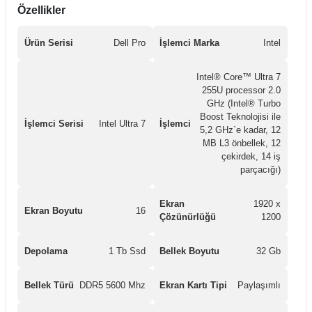
Özellikler
Ürün Serisi
Dell Pro
İşlemci Marka
Intel
Intel® Core™ Ultra 7
255U processor 2.0
GHz (Intel® Turbo
Boost Teknolojisi ile
İşlemci Serisi
Intel Ultra 7
İşlemci
5,2 GHz`e kadar, 12
MB L3 önbellek, 12
çekirdek, 14 iş
parçacığı)
Ekran
1920 x
Ekran Boyutu
16
Çözünürlüğü
1200
Depolama
1 Tb Ssd
Bellek Boyutu
32 Gb
Bellek Türü
DDR5 5600 Mhz
Ekran Kartı Tipi
Paylaşımlı