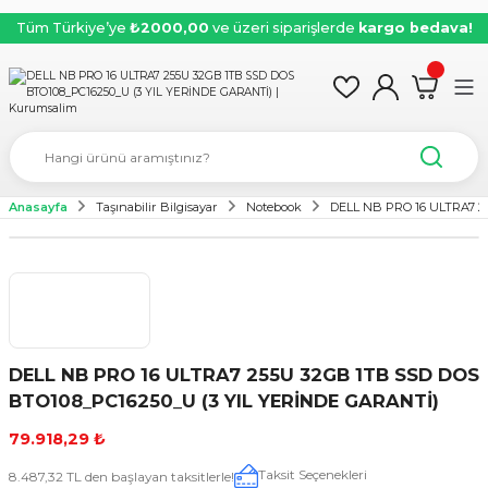
Tüm Türkiye’ye
₺2000,00
ve üzeri siparişlerde
kargo bedava!
Anasayfa
Taşınabilir Bilgisayar
Notebook
DELL NB PRO 16 ULTRA7 2
DELL NB PRO 16 ULTRA7 255U 32GB 1TB SSD DOS
BTO108_PC16250_U (3 YIL YERİNDE GARANTİ)
79.918,29 ₺
Taksit Seçenekleri
8.487,32 TL den başlayan taksitlerle!