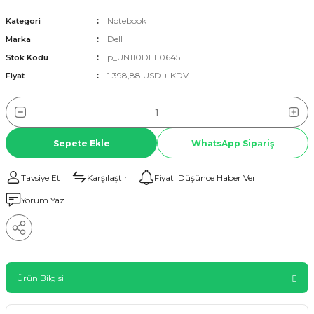
Notebook
Kategori
Dell
Marka
p_UN110DEL0645
Stok Kodu
1.398,88 USD + KDV
Fiyat
Sepete Ekle
WhatsApp Sipariş
Tavsiye Et
Karşılaştır
Fiyatı Düşünce Haber Ver
Yorum Yaz
Ürün Bilgisi