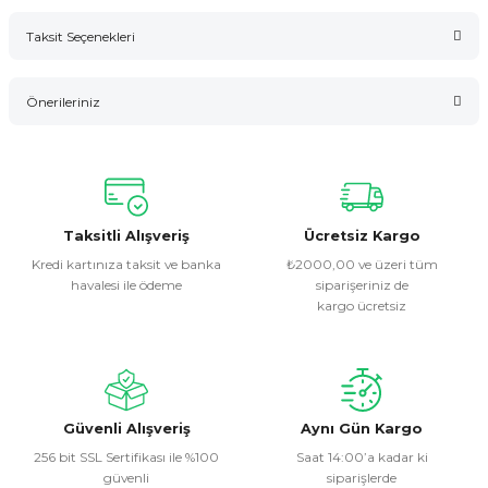
Taksit Seçenekleri
Bu ürüne ilk yorumu siz yapın!
Önerileriniz
Yorum Yaz
Bu ürünün fiyat bilgisi, resim, ürün açıklamalarında ve diğer
konularda yetersiz gördüğünüz noktaları öneri formunu
kullanarak tarafımıza iletebilirsiniz.
Görüş ve önerileriniz için teşekkür ederiz.
Taksitli Alışveriş
Ücretsiz Kargo
Kredi kartınıza taksit ve banka
₺2000,00 ve üzeri tüm
havalesi ile ödeme
siparişeriniz de
Ürün resmi kalitesiz, bozuk veya görüntülenemiyor.
kargo ücretsiz
Ürün açıklamasında eksik bilgiler bulunuyor.
Ürün bilgilerinde hatalar bulunuyor.
Ürün fiyatı diğer sitelerden daha pahalı.
Bu ürüne benzer farklı alternatifler olmalı.
Güvenli Alışveriş
Aynı Gün Kargo
256 bit SSL Sertifikası ile %100
Saat 14:00’a kadar ki
güvenli
siparişlerde