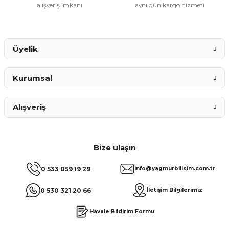
alışveriş imkanı
aynı gün kargo hizmeti
Gönder
Üyelik
Kurumsal
Alışveriş
Bize ulaşın
0 533 059 19 29
info@yagmurbilisim.com.tr
0 530 321 20 66
İletişim Bilgilerimiz
Havale Bildirim Formu