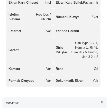
Ekran Kartı Chipset
Intel
Ekran Kartı Bellek
Paylaşımlı
İşletim
Free Dos /
Numerik Klavye
Evet
Sistemi
Ubuntu
Ethernet
Var
Yerinde Garanti
-
Usb Type C x 1,
Giriş
Hdmi x 1, Rj-45,
Garanti
-
Çıkışlar
Kulaklık - Mikrofon,
Usb 3.2 x 2
Kamera
Var
Renk
Gri
Parmak Okuyucu
Var
Dokunmatik Ekran
Yok
Yorumlar