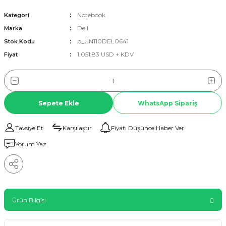
Notebook
Kategori
Dell
Marka
p_UN110DEL0641
Stok Kodu
1.051,83 USD + KDV
Fiyat
Sepete Ekle
WhatsApp Sipariş
Tavsiye Et
Karşılaştır
Fiyatı Düşünce Haber Ver
Yorum Yaz
Ürün Bilgisi