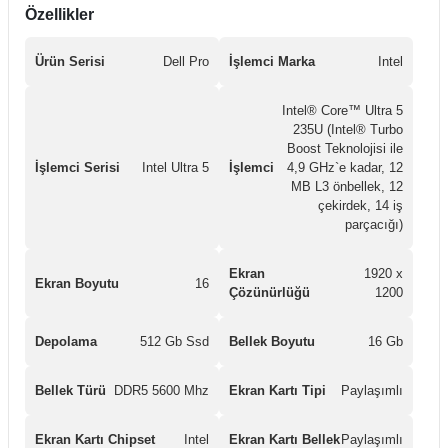
Özellikler
Ürün Serisi
Dell Pro
İşlemci Marka
Intel
Intel® Core™ Ultra 5
235U (Intel® Turbo
Boost Teknolojisi ile
İşlemci Serisi
Intel Ultra 5
İşlemci
4,9 GHz`e kadar, 12
MB L3 önbellek, 12
çekirdek, 14 iş
parçacığı)
Ekran
1920 x
Ekran Boyutu
16
Çözünürlüğü
1200
Depolama
512 Gb Ssd
Bellek Boyutu
16 Gb
Bellek Türü
DDR5 5600 Mhz
Ekran Kartı Tipi
Paylaşımlı
Ekran Kartı Chipset
Intel
Ekran Kartı Bellek
Paylaşımlı