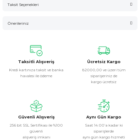
Taksit Seçenekleri
Bu ürüne ilk yorumu siz yapın!
Önerileriniz
Yorum Yaz
Bu ürünün fiyat bilgisi, resim, ürün açıklamalarında ve diğer
konularda yetersiz gördüğünüz noktaları öneri formunu
kullanarak tarafımıza iletebilirsiniz.
Görüş ve önerileriniz için teşekkür ederiz.
Taksitli Alışveriş
Ücretsiz Kargo
Kredi kartınıza taksit ve banka
₺2000,00 ve üzeri tüm
havalesi ile ödeme
siparişeriniz de
Ürün resmi kalitesiz, bozuk veya görüntülenemiyor.
kargo ücretsiz
Ürün açıklamasında eksik bilgiler bulunuyor.
Ürün bilgilerinde hatalar bulunuyor.
Ürün fiyatı diğer sitelerden daha pahalı.
Bu ürüne benzer farklı alternatifler olmalı.
Güvenli Alışveriş
Aynı Gün Kargo
256 bit SSL Sertifikası ile %100
Saat 14:00’a kadar ki
güvenli
siparişlerde
alışveriş imkanı
aynı gün kargo hizmeti