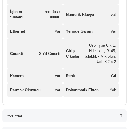
İşletim
Free Dos /
Numerik Klavye
Evet
Sistemi
Ubuntu
Ethernet
Var
Yerinde Garanti
Var
Usb Type C x 1,
Giriş
Hdmi x 1, Rj-45,
Garanti
3 Yıl Garanti
Çıkışlar
Kulaklık - Mikrofon,
Usb 3.2 x 2
Kamera
Var
Renk
Gri
Parmak Okuyucu
Var
Dokunmatik Ekran
Yok
Yorumlar