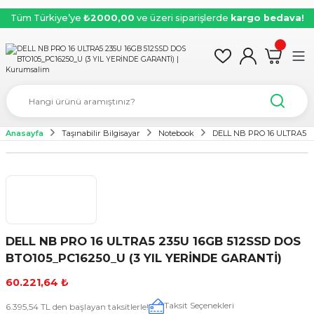
Tüm Türkiye’ye
₺2000,00
ve üzeri siparişlerde
kargo bedava!
Anasayfa
Taşınabilir Bilgisayar
Notebook
DELL NB PRO 16 ULTRA5 2
DELL NB PRO 16 ULTRA5 235U 16GB 512SSD DOS
BTO105_PC16250_U (3 YIL YERİNDE GARANTİ)
60.221,64 ₺
Taksit Seçenekleri
6.395,54 TL den başlayan taksitlerle!