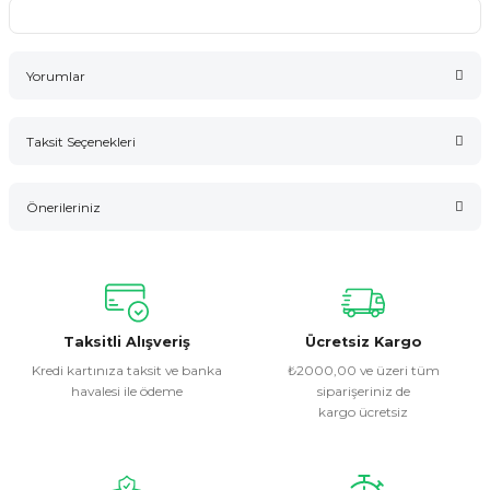
Yorumlar
Taksit Seçenekleri
Bu ürüne ilk yorumu siz yapın!
Önerileriniz
Yorum Yaz
Bu ürünün fiyat bilgisi, resim, ürün açıklamalarında ve diğer
konularda yetersiz gördüğünüz noktaları öneri formunu
kullanarak tarafımıza iletebilirsiniz.
Görüş ve önerileriniz için teşekkür ederiz.
Taksitli Alışveriş
Ücretsiz Kargo
Kredi kartınıza taksit ve banka
₺2000,00 ve üzeri tüm
havalesi ile ödeme
siparişeriniz de
Ürün resmi kalitesiz, bozuk veya görüntülenemiyor.
kargo ücretsiz
Ürün açıklamasında eksik bilgiler bulunuyor.
Ürün bilgilerinde hatalar bulunuyor.
Ürün fiyatı diğer sitelerden daha pahalı.