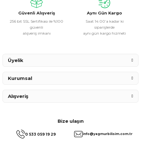
Bu ürüne benzer farklı alternatifler olmalı.
Güvenli Alışveriş
Aynı Gün Kargo
256 bit SSL Sertifikası ile %100
Saat 14:00’a kadar ki
güvenli
siparişlerde
alışveriş imkanı
aynı gün kargo hizmeti
Gönder
Üyelik
Kurumsal
Alışveriş
Bize ulaşın
0 533 059 19 29
info@yagmurbilisim.com.tr