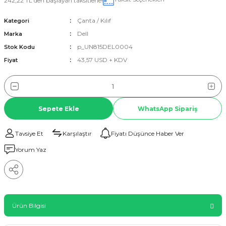
242,22 TL den başlayan taksitlerle!
Çanta / Kılıf
Kategori
Dell
Marka
p_UN815DEL0004
Stok Kodu
43,57 USD + KDV
Fiyat
Sepete Ekle
WhatsApp Sipariş
Tavsiye Et
Karşılaştır
Fiyatı Düşünce Haber Ver
Yorum Yaz
Ürün Bilgisi