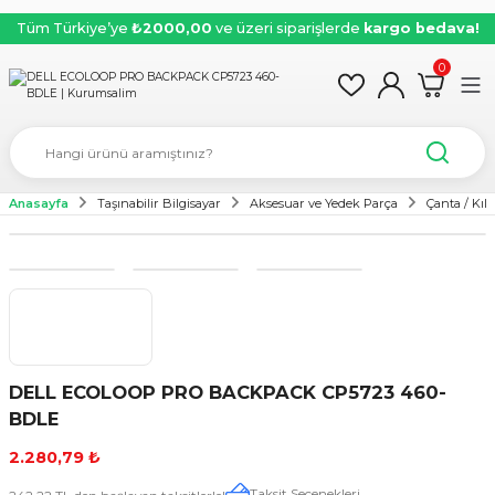
Tüm Türkiye’ye
₺2000,00
ve üzeri siparişlerde
kargo bedava!
0
Anasayfa
Taşınabilir Bilgisayar
Aksesuar ve Yedek Parça
Çanta / Kılıf
DELL ECOLOOP PRO BACKPACK CP5723 460-
BDLE
2.280,79 ₺
Taksit Seçenekleri