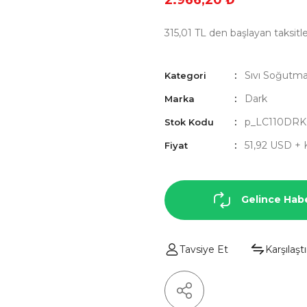
2.966,20 ₺
315,01 TL den başlayan taksitle
Sıvı Soğutm
Kategori
Dark
Marka
p_LC110DRK
Stok Kodu
51,92 USD +
Fiyat
Gelince Hab
Tavsiye Et
Karşılaştı