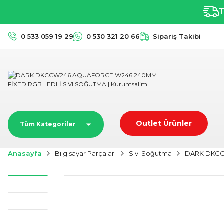
T
0 533 059 19 29
0 530 321 20 66
Sipariş Takibi
Outlet Ürünler
Tüm Kategoriler
Anasayfa
Bilgisayar Parçaları
Sıvı Soğutma
DARK DKCC