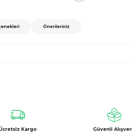
çenekleri
Önerileriniz
nularda yetersiz gördüğünüz noktaları öneri formunu kullanarak tarafımız
Bu ürüne ilk yorumu siz yapın!
Yorum Yaz
Ücretsiz Kargo
Güvenli Alışver