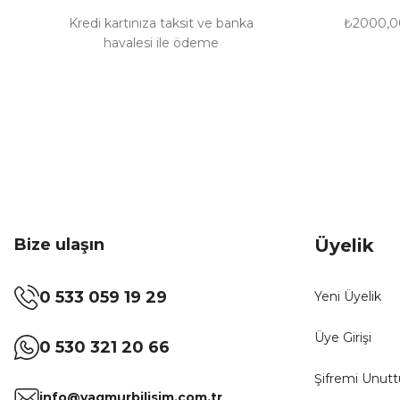
Bu ürüne benzer farklı alternatifler olmalı.
Kredi kartınıza taksit ve banka
₺2000,00
havalesi ile ödeme
Bize ulaşın
Üyelik
0 533 059 19 29
Yeni Üyelik
Üye Girişi
0 530 321 20 66
Şifremi Unut
info@yagmurbilisim.com.tr