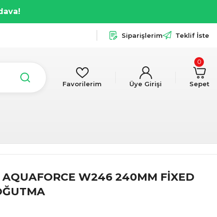
dava!
Siparişlerim
Teklif İste
0
Favorilerim
Üye Girişi
Sepet
 AQUAFORCE W246 240MM FİXED
SOĞUTMA