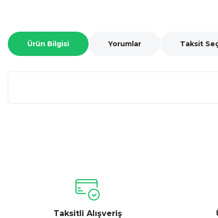
Ürün Bilgisi
Yorumlar
Taksit Se
Bu ürünün fiyat bilgisi, resim, ürün açıklamalarında ve diğer ko
Görüş ve önerileriniz için teşekkür ederiz.
Ürün resmi kalitesiz, bozuk veya görüntülenemiyor.
Ürün açıklamasında eksik bilgiler bulunuyor.
Ürün bilgilerinde hatalar bulunuyor.
Taksitli Alışveriş
Ürün fiyatı diğer sitelerden daha pahalı.