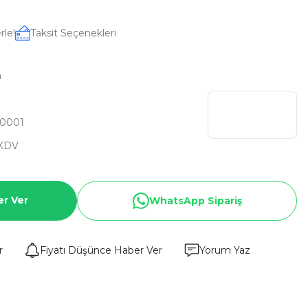
rle!
Taksit Seçenekleri
a
0001
 KDV
er Ver
WhatsApp Sipariş
r
Fiyatı Düşünce Haber Ver
Yorum Yaz