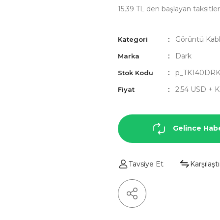
15,39 TL den başlayan taksitler
Görüntü Kabl
Kategori
Dark
Marka
p_TK140DR
Stok Kodu
2,54 USD + 
Fiyat
Gelince Hab
Tavsiye Et
Karşılaştı