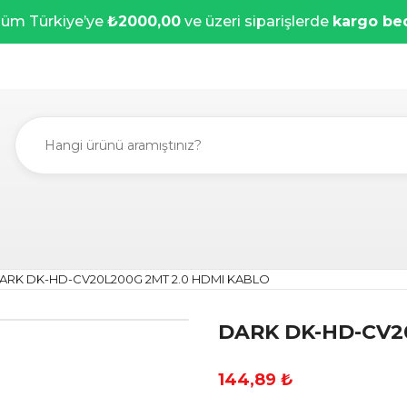
üm Türkiye’ye
₺2000,00
ve üzeri siparişlerde
kargo be
ARK DK-HD-CV20L200G 2MT 2.0 HDMI KABLO
DARK DK-HD-CV2
144,89 ₺