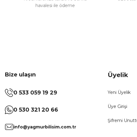
havalesi ile ödeme
Bize ulaşın
Üyelik
0 533 059 19 29
Yeni Üyelik
Üye Girişi
0 530 321 20 66
Şifremi Unut
info@yagmurbilisim.com.tr