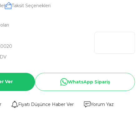
le!
Taksit Seçenekleri
oları
K0020
KDV
er Ver
WhatsApp Sipariş
r
Fiyatı Düşünce Haber Ver
Yorum Yaz