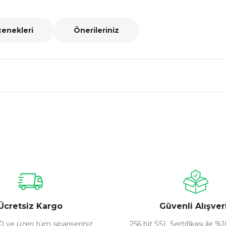
çenekleri
Önerileriniz
nularda yetersiz gördüğünüz noktaları öneri formunu kullanarak tarafımız
Bu ürüne ilk yorumu siz yapın!
Yorum Yaz
Ücretsiz Kargo
Güvenli Alışver
 ve üzeri tüm siparişeriniz
256 bit SSL Sertifikası ile %