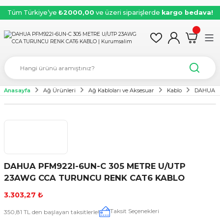
Tüm Türkiye’ye
₺2000,00
ve üzeri siparişlerde
kargo bedava!
Anasayfa
Ağ Ürünleri
Ağ Kabloları ve Aksesuar
Kablo
DAHUA P
DAHUA PFM922I-6UN-C 305 METRE U/UTP
23AWG CCA TURUNCU RENK CAT6 KABLO
3.303,27 ₺
Taksit Seçenekleri
350,81 TL den başlayan taksitlerle!