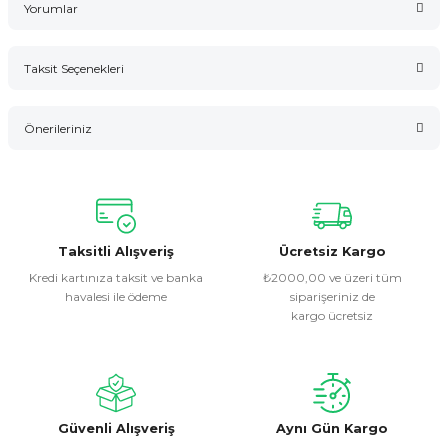
Yorumlar
Taksit Seçenekleri
Bu ürüne ilk yorumu siz yapın!
Önerileriniz
Yorum Yaz
Bu ürünün fiyat bilgisi, resim, ürün açıklamalarında ve diğer
konularda yetersiz gördüğünüz noktaları öneri formunu
kullanarak tarafımıza iletebilirsiniz.
Görüş ve önerileriniz için teşekkür ederiz.
Taksitli Alışveriş
Ücretsiz Kargo
Kredi kartınıza taksit ve banka
₺2000,00 ve üzeri tüm
havalesi ile ödeme
siparişeriniz de
Ürün resmi kalitesiz, bozuk veya görüntülenemiyor.
kargo ücretsiz
Ürün açıklamasında eksik bilgiler bulunuyor.
Ürün bilgilerinde hatalar bulunuyor.
Ürün fiyatı diğer sitelerden daha pahalı.
Bu ürüne benzer farklı alternatifler olmalı.
Güvenli Alışveriş
Aynı Gün Kargo