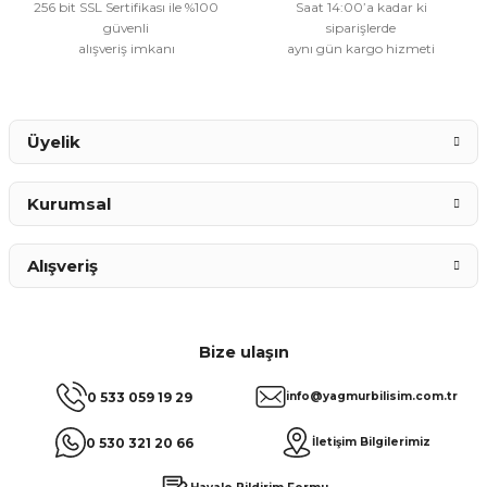
256 bit SSL Sertifikası ile %100
Saat 14:00’a kadar ki
güvenli
siparişlerde
alışveriş imkanı
aynı gün kargo hizmeti
Gönder
Üyelik
Kurumsal
Alışveriş
Bize ulaşın
0 533 059 19 29
info@yagmurbilisim.com.tr
0 530 321 20 66
İletişim Bilgilerimiz