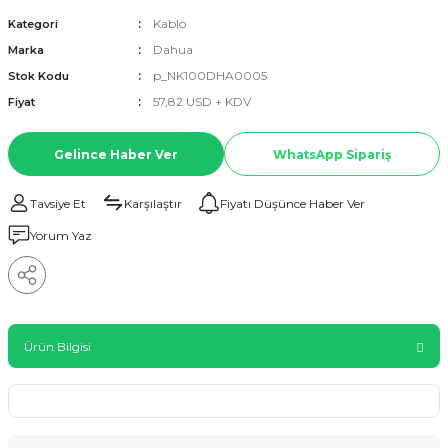
Kablo
Kategori
Dahua
Marka
p_NK100DHA0005
Stok Kodu
57,82 USD + KDV
Fiyat
Gelince Haber Ver
WhatsApp Sipariş
Tavsiye Et
Karşılaştır
Fiyatı Düşünce Haber Ver
Yorum Yaz
Ürün Bilgisi