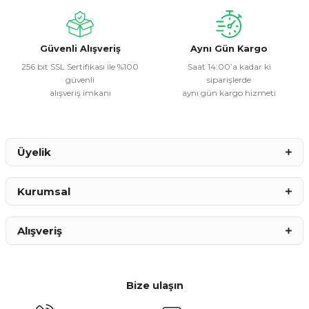
Ürün fiyatı diğer sitelerden daha pahalı.
Bu ürüne benzer farklı alternatifler olmalı.
Güvenli Alışveriş
Aynı Gün Kargo
256 bit SSL Sertifikası ile %100
Saat 14:00’a kadar ki
güvenli
siparişlerde
alışveriş imkanı
aynı gün kargo hizmeti
Gönder
Üyelik
Kurumsal
Alışveriş
Bize ulaşın