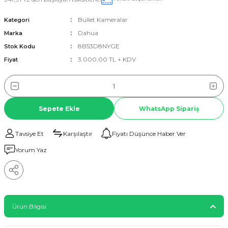
Bullet Kameralar
Kategori
Dahua
Marka
8B53D8NYGE
Stok Kodu
3.000,00 TL + KDV
Fiyat
Sepete Ekle
WhatsApp Sipariş
Tavsiye Et
Karşılaştır
Fiyatı Düşünce Haber Ver
Yorum Yaz
Ürün Bilgisi