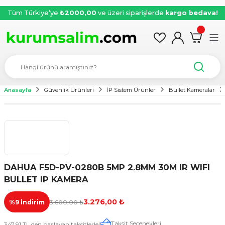
Tüm Türkiye’ye
₺2000,00
ve üzeri siparişlerde
kargo bedava!
Anasayfa
Güvenlik Ürünleri
İP Sistem Ürünler
Bullet Kameralar
Yeni
DAHUA F5D-PV-0280B 5MP 2.8MM 30M IR WIFI
BULLET IP KAMERA
3.276,00 ₺
%9 İndirim
3.600,00 ₺
Taksit Seçenekleri
347,91 TL den başlayan taksitlerle!