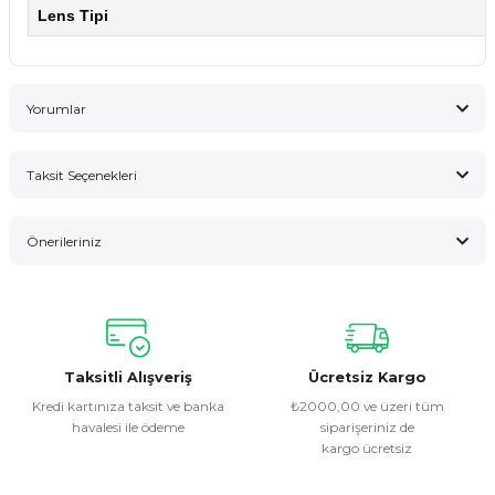
Lens Tipi
Yorumlar
Taksit Seçenekleri
Bu ürüne ilk yorumu siz yapın!
Önerileriniz
Yorum Yaz
Bu ürünün fiyat bilgisi, resim, ürün açıklamalarında ve diğer
konularda yetersiz gördüğünüz noktaları öneri formunu
kullanarak tarafımıza iletebilirsiniz.
Görüş ve önerileriniz için teşekkür ederiz.
Taksitli Alışveriş
Ücretsiz Kargo
Kredi kartınıza taksit ve banka
₺2000,00 ve üzeri tüm
havalesi ile ödeme
siparişeriniz de
Ürün resmi kalitesiz, bozuk veya görüntülenemiyor.
kargo ücretsiz
Ürün açıklamasında eksik bilgiler bulunuyor.
Ürün bilgilerinde hatalar bulunuyor.