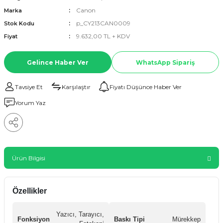
Canon
Marka
p_CY213CAN0009
Stok Kodu
9.632,00 TL + KDV
Fiyat
Gelince Haber Ver
WhatsApp Sipariş
Tavsiye Et
Karşılaştır
Fiyatı Düşünce Haber Ver
Yorum Yaz
Ürün Bilgisi
Özellikler
Yazıcı, Tarayıcı,
Fonksiyon
Baskı Tipi
Mürekkep