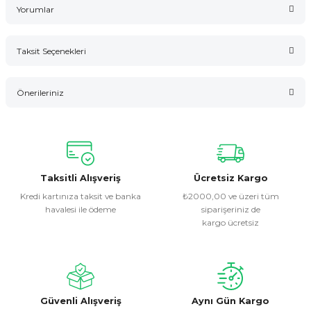
Yorumlar
Taksit Seçenekleri
Bu ürüne ilk yorumu siz yapın!
Önerileriniz
Yorum Yaz
Bu ürünün fiyat bilgisi, resim, ürün açıklamalarında ve diğer
konularda yetersiz gördüğünüz noktaları öneri formunu
kullanarak tarafımıza iletebilirsiniz.
Görüş ve önerileriniz için teşekkür ederiz.
Taksitli Alışveriş
Ücretsiz Kargo
Kredi kartınıza taksit ve banka
₺2000,00 ve üzeri tüm
havalesi ile ödeme
siparişeriniz de
Ürün resmi kalitesiz, bozuk veya görüntülenemiyor.
kargo ücretsiz
Ürün açıklamasında eksik bilgiler bulunuyor.
Ürün bilgilerinde hatalar bulunuyor.
Ürün fiyatı diğer sitelerden daha pahalı.
Bu ürüne benzer farklı alternatifler olmalı.
Güvenli Alışveriş
Aynı Gün Kargo