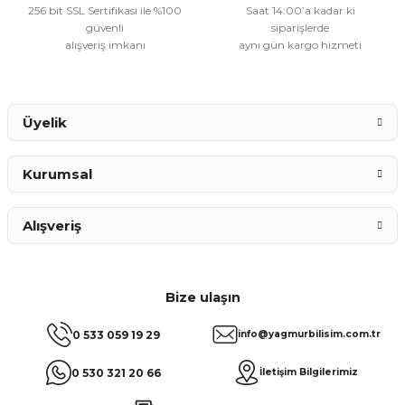
256 bit SSL Sertifikası ile %100
Saat 14:00’a kadar ki
güvenli
siparişlerde
alışveriş imkanı
aynı gün kargo hizmeti
Gönder
Üyelik
Kurumsal
Alışveriş
Bize ulaşın
0 533 059 19 29
info@yagmurbilisim.com.tr
0 530 321 20 66
İletişim Bilgilerimiz