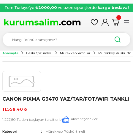
Tüm Türkiye’ye
₺2000,00
ve üzeri siparişlerde
kargo bedava!
Anasayfa
Baskı Çözümleri
Mürekkep Yazıcılar
Mürekkep Püskürtme
CANON PIXMA G3470 YAZ/TAR/FOT/WIFI TANKLI
11.558,40 ₺
Taksit Seçenekleri
1.227,50 TL den başlayan taksitlerle!
Mürekkep Püskürtmeli
Kategori