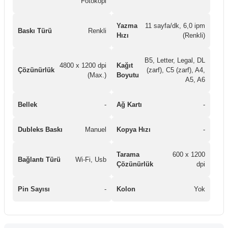
Fotokopi
Yazma
11 sayfa/dk, 6,0 ipm
Baskı Türü
Renkli
Hızı
(Renkli)
B5, Letter, Legal, DL
4800 x 1200 dpi
Kağıt
Çözünürlük
(zarf), C5 (zarf), A4,
(Max.)
Boyutu
A5, A6
Bellek
-
Ağ Kartı
-
Dubleks Baskı
Manuel
Kopya Hızı
-
Tarama
600 x 1200
Bağlantı Türü
Wi-Fi, Usb
Çözünürlük
dpi
Pin Sayısı
-
Kolon
Yok