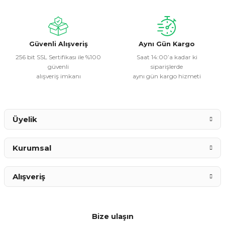
Ürün bilgilerinde hatalar bulunuyor.
Ürün fiyatı diğer sitelerden daha pahalı.
Bu ürüne benzer farklı alternatifler olmalı.
Güvenli Alışveriş
Aynı Gün Kargo
256 bit SSL Sertifikası ile %100
Saat 14:00’a kadar ki
güvenli
siparişlerde
alışveriş imkanı
aynı gün kargo hizmeti
Gönder
Üyelik
Kurumsal
Alışveriş
Bize ulaşın