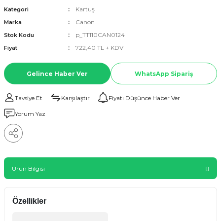
Kartuş
Kategori
Canon
Marka
p_TT110CAN0124
Stok Kodu
722,40 TL + KDV
Fiyat
Gelince Haber Ver
WhatsApp Sipariş
Tavsiye Et
Karşılaştır
Fiyatı Düşünce Haber Ver
Yorum Yaz
Ürün Bilgisi
Özellikler