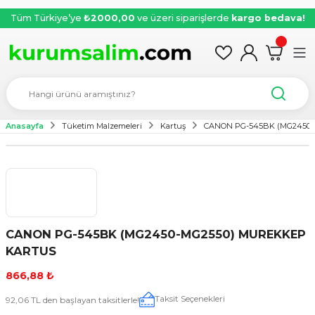
Tüm Türkiye’ye
₺2000,00
ve üzeri siparişlerde
kargo bedava!
Anasayfa
Tüketim Malzemeleri
Kartuş
CANON PG-545BK (MG2450
CANON PG-545BK (MG2450-MG2550) MUREKKEP
KARTUS
866,88 ₺
Taksit Seçenekleri
92,06 TL den başlayan taksitlerle!