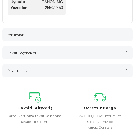
Uyumlu
CANON MG
Yazıcılar
2550/2450
Yorumlar
Taksit Seçenekleri
Bu ürüne ilk yorumu siz yapın!
Önerileriniz
Yorum Yaz
Bu ürünün fiyat bilgisi, resim, ürün açıklamalarında ve diğer
konularda yetersiz gördüğünüz noktaları öneri formunu
kullanarak tarafımıza iletebilirsiniz.
Görüş ve önerileriniz için teşekkür ederiz.
Taksitli Alışveriş
Ücretsiz Kargo
Kredi kartınıza taksit ve banka
₺2000,00 ve üzeri tüm
havalesi ile ödeme
siparişeriniz de
Ürün resmi kalitesiz, bozuk veya görüntülenemiyor.
kargo ücretsiz
Ürün açıklamasında eksik bilgiler bulunuyor.