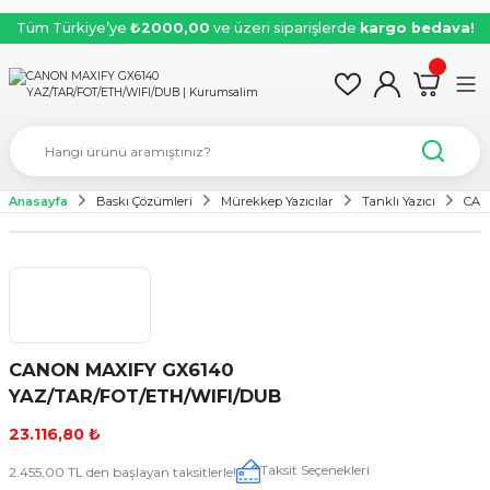
Tüm Türkiye’ye
₺2000,00
ve üzeri siparişlerde
kargo bedava!
Anasayfa
Baskı Çözümleri
Mürekkep Yazıcılar
Tanklı Yazıcı
CAN
CANON MAXIFY GX6140
YAZ/TAR/FOT/ETH/WIFI/DUB
23.116,80 ₺
Taksit Seçenekleri
2.455,00 TL den başlayan taksitlerle!