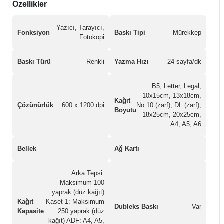
Özellikler
Yazıcı, Tarayıcı,
Fonksiyon
Baskı Tipi
Mürekkep
Fotokopi
Baskı Türü
Renkli
Yazma Hızı
24 sayfa/dk
B5, Letter, Legal,
10x15cm, 13x18cm,
Kağıt
Çözünürlük
600 x 1200 dpi
No.10 (zarf), DL (zarf),
Boyutu
18x25cm, 20x25cm,
A4, A5, A6
Bellek
-
Ağ Kartı
-
Arka Tepsi:
Maksimum 100
yaprak (düz kağıt)
Kağıt
Kaset 1: Maksimum
Dubleks Baskı
Var
Kapasite
250 yaprak (düz
kağıt) ADF: A4, A5,