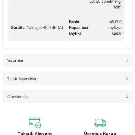
Lot 26 yönetmeliği
için)
Baskı
45.000
Gürültü
Yaklaşık 49,0 dB (A)
Kapasitesi
sayfaya
(Aylık)
kadar
Yorumlar
Taksit Seçenekleri
Bu ürüne ilk yorumu siz yapın!
Önerileriniz
Yorum Yaz
Bu ürünün fiyat bilgisi, resim, ürün açıklamalarında ve diğer
konularda yetersiz gördüğünüz noktaları öneri formunu
kullanarak tarafımıza iletebilirsiniz.
Görüş ve önerileriniz için teşekkür ederiz.
Taksitli Alışveriş
Ücretsiz Kargo