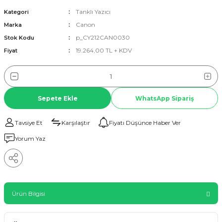
Tanklı Yazıcı
Kategori
Canon
Marka
p_CY212CAN0030
Stok Kodu
19.264,00 TL + KDV
Fiyat
Sepete Ekle
WhatsApp Sipariş
Tavsiye Et
Karşılaştır
Fiyatı Düşünce Haber Ver
Yorum Yaz
Ürün Bilgisi