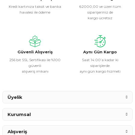
Kredi kartınıza taksit ve banka
₺2000,00 ve üzeri tüm
havalesi ile ödeme
siparişeriniz de
Ürün resmi kalitesiz, bozuk veya görüntülenemiyor.
kargo ücretsiz
Ürün açıklamasında eksik bilgiler bulunuyor.
Ürün bilgilerinde hatalar bulunuyor.
Ürün fiyatı diğer sitelerden daha pahalı.
Bu ürüne benzer farklı alternatifler olmalı.
Güvenli Alışveriş
Aynı Gün Kargo
256 bit SSL Sertifikası ile %100
Saat 14:00’a kadar ki
güvenli
siparişlerde
alışveriş imkanı
aynı gün kargo hizmeti
Gönder
Üyelik
Kurumsal
Alışveriş