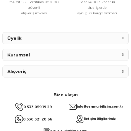
256 bit SSL Sertifikası ile %100
Saat 14:00’a kadar ki
güvenli
siparişlerde
alışveriş imkanı
aynı gün kargo hizmeti
Gönder
Üyelik
Kurumsal
Alışveriş
Bize ulaşın
0 533 059 19 29
info@yagmurbilisim.com.tr
0 530 321 20 66
İletişim Bilgilerimiz