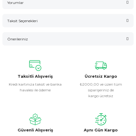
Yorumlar
Taksit Seçenekleri
Bu ürüne ilk yorumu siz yapın!
Önerileriniz
Yorum Yaz
Bu ürünün fiyat bilgisi, resim, ürün açıklamalarında ve diğer
konularda yetersiz gördüğünüz noktaları öneri formunu
kullanarak tarafımıza iletebilirsiniz.
Görüş ve önerileriniz için teşekkür ederiz.
Taksitli Alışveriş
Ücretsiz Kargo
Kredi kartınıza taksit ve banka
₺2000,00 ve üzeri tüm
havalesi ile ödeme
siparişeriniz de
Ürün resmi kalitesiz, bozuk veya görüntülenemiyor.
kargo ücretsiz
Ürün açıklamasında eksik bilgiler bulunuyor.
Ürün bilgilerinde hatalar bulunuyor.
Ürün fiyatı diğer sitelerden daha pahalı.
Bu ürüne benzer farklı alternatifler olmalı.
Güvenli Alışveriş
Aynı Gün Kargo