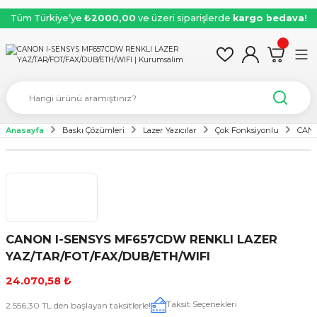
Tüm Türkiye’ye
₺2000,00
ve üzeri siparişlerde
kargo bedava!
Anasayfa
Baskı Çözümleri
Lazer Yazıcılar
Çok Fonksiyonlu
CANO
CANON I-SENSYS MF657CDW RENKLI LAZER
YAZ/TAR/FOT/FAX/DUB/ETH/WIFI
24.070,58 ₺
Taksit Seçenekleri
2.556,30 TL den başlayan taksitlerle!