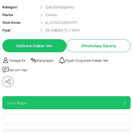
Çok Fonksiyonlu
Kategori
Canon
Marka
p_CY120CAN0071
Stok Kodu
20.058,82 TL + KDV
Fiyat
Gelince Haber Ver
WhatsApp Sipariş
Tavsiye Et
Karşılaştır
Fiyatı Düşünce Haber Ver
Yorum Yaz
Ürün Bilgisi