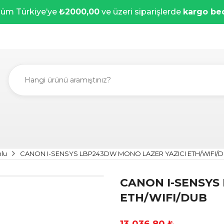
üm Türkiye’ye
₺2000,00
ve üzeri siparişlerde
kargo be
nlu
CANON I-SENSYS LBP243DW MONO LAZER YAZICI ETH/WIFI/
CANON I-SENSYS
ETH/WIFI/DUB