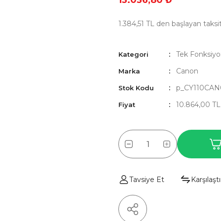
13.036,80 ₺
1.384,51 TL den başlayan taksit
Tek Fonksiyo
Kategori
Canon
Marka
p_CY110CAN
Stok Kodu
10.864,00 T
Fiyat
Tavsiye Et
Karşılaştı