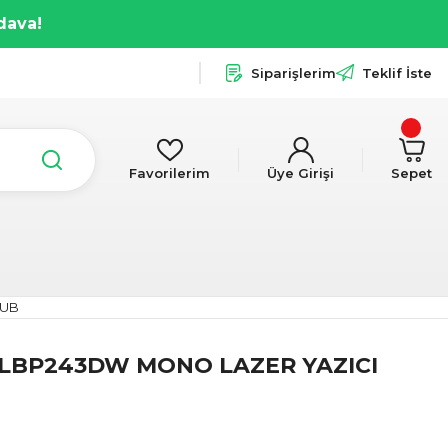
dava!
Siparişlerim
Teklif İste
Favorilerim
Üye Girişi
Sepet
DUB
 LBP243DW MONO LAZER YAZICI