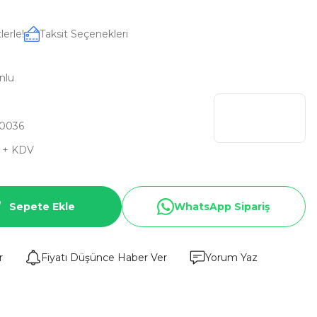
lerle!
Taksit Seçenekleri
nlu
0036
L + KDV
Sepete Ekle
WhatsApp Sipariş
r
Fiyatı Düşünce Haber Ver
Yorum Yaz