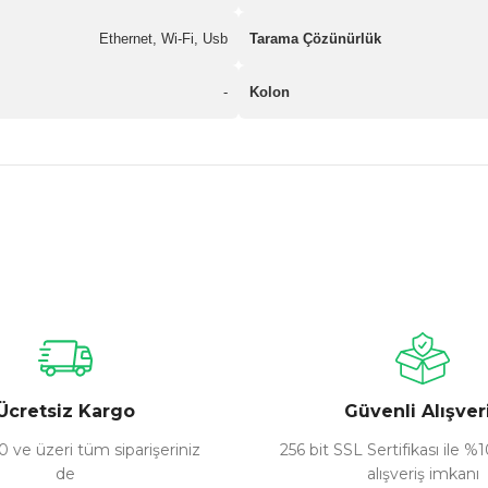
Ethernet, Wi-Fi, Usb
Tarama Çözünürlük
-
Kolon
nularda yetersiz gördüğünüz noktaları öneri formunu kullanarak tarafımız
Bu ürüne ilk yorumu siz yapın!
Yorum Yaz
Ücretsiz Kargo
Güvenli Alışver
 ve üzeri tüm siparişeriniz
256 bit SSL Sertifikası ile %
de
alışveriş imkanı