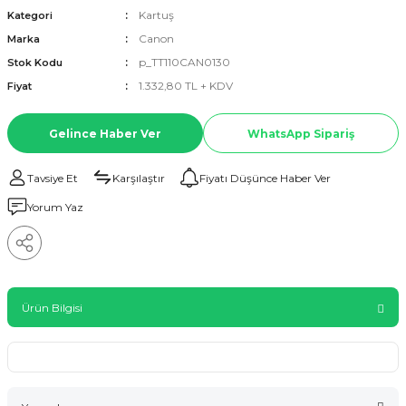
Kartuş
Kategori
Canon
Marka
p_TT110CAN0130
Stok Kodu
1.332,80 TL + KDV
Fiyat
Gelince Haber Ver
WhatsApp Sipariş
Tavsiye Et
Karşılaştır
Fiyatı Düşünce Haber Ver
Yorum Yaz
Ürün Bilgisi