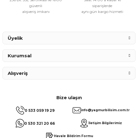
güvenli
siparişlerde
alışveriş imkanı
aynı gün kargo hizmeti
Gönder
Üyelik
Kurumsal
Alışveriş
Bize ulaşın
0 533 059 19 29
info@yagmurbilisim.com.tr
0 530 321 20 66
İletişim Bilgilerimiz
Havale Bildirim Formu