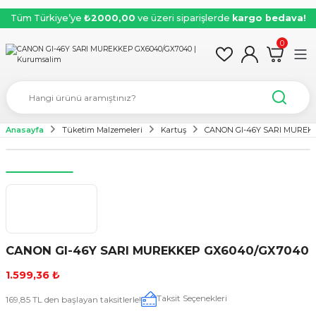
Tüm Türkiye’ye
₺2000,00
ve üzeri siparişlerde
kargo bedava!
0
Anasayfa
Tüketim Malzemeleri
Kartuş
CANON GI-46Y SARI MUREK
CANON GI-46Y SARI MUREKKEP GX6040/GX7040
1.599,36 ₺
Taksit Seçenekleri
169,85 TL den başlayan taksitlerle!