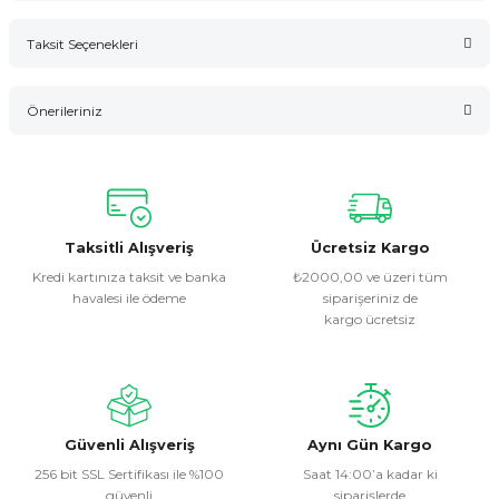
Taksit Seçenekleri
Bu ürüne ilk yorumu siz yapın!
Önerileriniz
Yorum Yaz
Bu ürünün fiyat bilgisi, resim, ürün açıklamalarında ve diğer
konularda yetersiz gördüğünüz noktaları öneri formunu
kullanarak tarafımıza iletebilirsiniz.
Görüş ve önerileriniz için teşekkür ederiz.
Taksitli Alışveriş
Ücretsiz Kargo
Kredi kartınıza taksit ve banka
₺2000,00 ve üzeri tüm
havalesi ile ödeme
siparişeriniz de
Ürün resmi kalitesiz, bozuk veya görüntülenemiyor.
kargo ücretsiz
Ürün açıklamasında eksik bilgiler bulunuyor.
Ürün bilgilerinde hatalar bulunuyor.
Ürün fiyatı diğer sitelerden daha pahalı.
Bu ürüne benzer farklı alternatifler olmalı.
Güvenli Alışveriş
Aynı Gün Kargo
256 bit SSL Sertifikası ile %100
Saat 14:00’a kadar ki
güvenli
siparişlerde