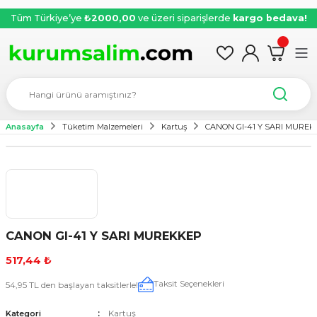
Tüm Türkiye’ye
₺2000,00
ve üzeri siparişlerde
kargo bedava!
Anasayfa
Tüketim Malzemeleri
Kartuş
CANON GI-41 Y SARI MURE
CANON GI-41 Y SARI MUREKKEP
517,44 ₺
Taksit Seçenekleri
54,95 TL den başlayan taksitlerle!
Kartuş
Kategori