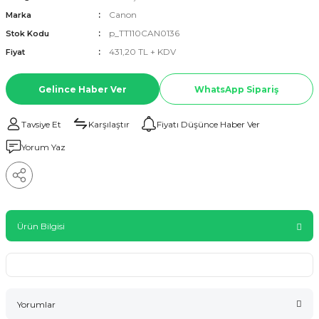
Canon
Marka
p_TT110CAN0136
Stok Kodu
431,20 TL + KDV
Fiyat
Gelince Haber Ver
WhatsApp Sipariş
Tavsiye Et
Karşılaştır
Fiyatı Düşünce Haber Ver
Yorum Yaz
Ürün Bilgisi
Yorumlar