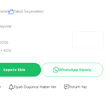
lerle!
Taksit Seçenekleri
yıcılar
0006
L + KDV
Sepete Ekle
WhatsApp Sipariş
r
Fiyatı Düşünce Haber Ver
Yorum Yaz