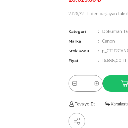
20.025,60 ₺
2.126,72 TL den başlayan taksit
Döküman Tara
Kategori
Canon
Marka
p_CT112CAN
Stok Kodu
16.688,00 T
Fiyat
Tavsiye Et
Karşılaştı