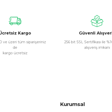
Bu ürüne ilk yorumu siz yapın!
Yorum Yaz
Ücretsiz Kargo
Güvenli Alışver
 ve üzeri tüm siparişeriniz
256 bit SSL Sertifikası ile %
de
alışveriş imkanı
kargo ücretsiz
Gönder
Kurumsal