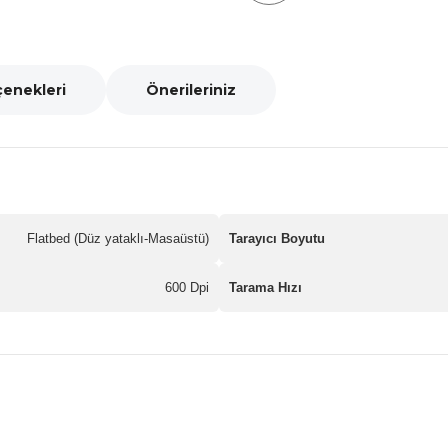
çenekleri
Önerileriniz
Flatbed (Düz yataklı-Masaüstü)
Tarayıcı Boyutu
600 Dpi
Tarama Hızı
nularda yetersiz gördüğünüz noktaları öneri formunu kullanarak tarafımız