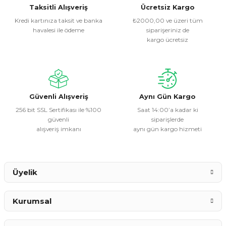
Görüş ve önerileriniz için teşekkür ederiz.
Taksitli Alışveriş
Ücretsiz Kargo
Kredi kartınıza taksit ve banka
₺2000,00 ve üzeri tüm
havalesi ile ödeme
siparişeriniz de
Ürün resmi kalitesiz, bozuk veya görüntülenemiyor.
kargo ücretsiz
Ürün açıklamasında eksik bilgiler bulunuyor.
Ürün bilgilerinde hatalar bulunuyor.
Ürün fiyatı diğer sitelerden daha pahalı.
Bu ürüne benzer farklı alternatifler olmalı.
Güvenli Alışveriş
Aynı Gün Kargo
256 bit SSL Sertifikası ile %100
Saat 14:00’a kadar ki
güvenli
siparişlerde
alışveriş imkanı
aynı gün kargo hizmeti
Gönder
Üyelik
Kurumsal