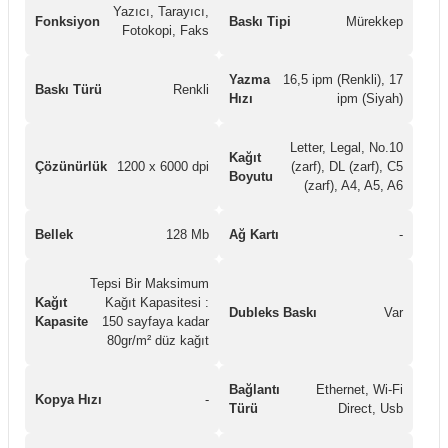
Yazıcı, Tarayıcı,
Fonksiyon
Baskı Tipi
Mürekkep
Fotokopi, Faks
Yazma
16,5 ipm (Renkli), 17
Baskı Türü
Renkli
Hızı
ipm (Siyah)
Letter, Legal, No.10
Kağıt
Çözünürlük
1200 x 6000 dpi
(zarf), DL (zarf), C5
Boyutu
(zarf), A4, A5, A6
Bellek
128 Mb
Ağ Kartı
-
Tepsi Bir Maksimum
Kağıt
Kağıt Kapasitesi :
Dubleks Baskı
Var
Kapasite
150 sayfaya kadar
80gr/m² düz kağıt
Bağlantı
Ethernet, Wi-Fi
Kopya Hızı
-
Türü
Direct, Usb