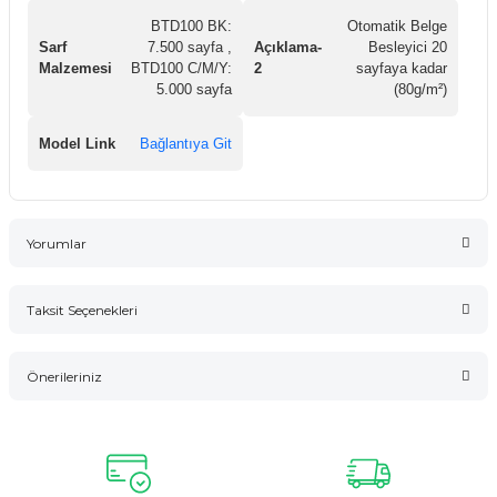
BTD100 BK:
Otomatik Belge
Sarf
7.500 sayfa ,
Açıklama-
Besleyici 20
Malzemesi
BTD100 C/M/Y:
2
sayfaya kadar
5.000 sayfa
(80g/m²)
Model Link
Bağlantıya Git
Yorumlar
Taksit Seçenekleri
Bu ürüne ilk yorumu siz yapın!
Önerileriniz
Yorum Yaz
Bu ürünün fiyat bilgisi, resim, ürün açıklamalarında ve diğer
konularda yetersiz gördüğünüz noktaları öneri formunu
kullanarak tarafımıza iletebilirsiniz.