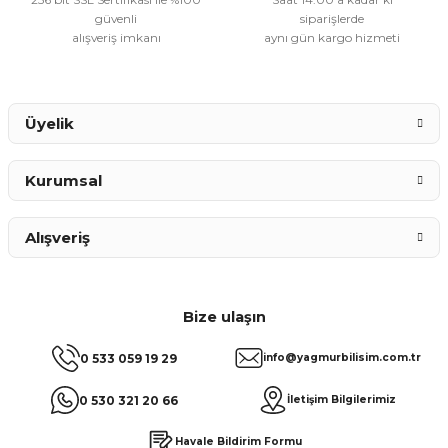
güvenli
siparişlerde
alışveriş imkanı
aynı gün kargo hizmeti
Gönder
Üyelik
Kurumsal
Alışveriş
Bize ulaşın
0 533 059 19 29
info@yagmurbilisim.com.tr
0 530 321 20 66
İletişim Bilgilerimiz
Havale Bildirim Formu