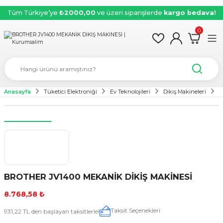
Tüm Türkiye’ye
₺2000,00
ve üzeri siparişlerde
kargo bedava!
0
Anasayfa
Tüketici Elektroniği
Ev Teknolojileri
Dikiş Makineleri
B
BROTHER JV1400 MEKANİK DİKİŞ MAKİNESİ
8.768,58 ₺
Taksit Seçenekleri
931,22 TL den başlayan taksitlerle!