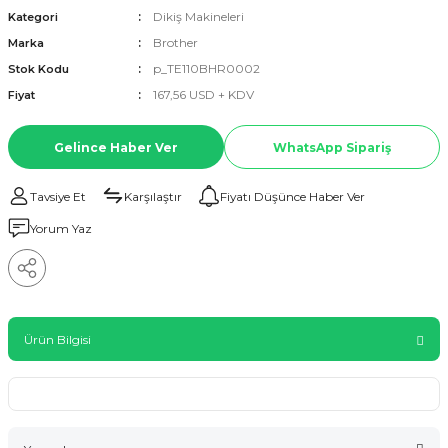
Dikiş Makineleri
Kategori
Brother
Marka
p_TE110BHR0002
Stok Kodu
167,56 USD + KDV
Fiyat
Gelince Haber Ver
WhatsApp Sipariş
Tavsiye Et
Karşılaştır
Fiyatı Düşünce Haber Ver
Yorum Yaz
Ürün Bilgisi